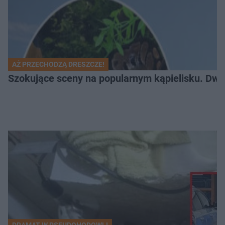
AŻ PRZECHODZĄ DRESZCZE!
Szokujące sceny na popularnym kąpielisku. Dwa p
DRAMAT W PSEUDOHODOWLI