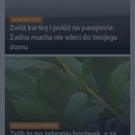
DOMOWE TRIKI
Zwilż kartkę i połóż na parapecie.
Żadna mucha nie wleci do twojego
domu
PIELĘGNACJA BORÓWKI
Zrób to po zebraniu borówek, a za