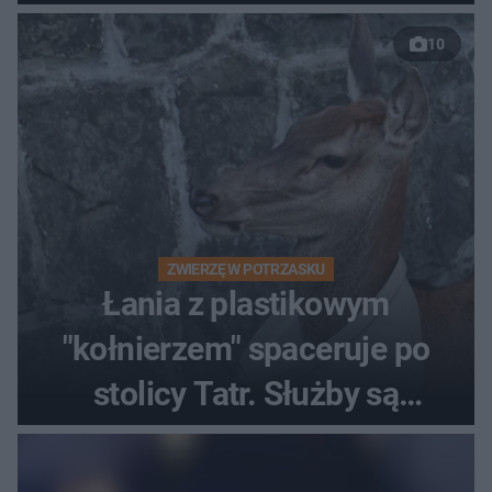
nagranie trafiło do sieci
10
ZWIERZĘ W POTRZASKU
Łania z plastikowym
"kołnierzem" spaceruje po
stolicy Tatr. Służby są
bezradne