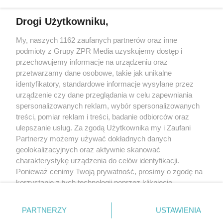
Drogi Użytkowniku,
My, naszych 1162 zaufanych partnerów oraz inne
Żaden utwór zamieszczony w serwisie nie może być powielany i
podmioty z Grupy ZPR Media uzyskujemy dostęp i
rozpowszechniany lub dalej rozpowszechniany w jakikolwiek sposób (w
tym także elektroniczny lub mechaniczny) na jakimkolwiek polu
przechowujemy informacje na urządzeniu oraz
eksploatacji w jakiejkolwiek formie, włącznie z umieszczaniem w Internecie
przetwarzamy dane osobowe, takie jak unikalne
bez pisemnej zgody właściciela praw. Jakiekolwiek użycie lub
identyfikatory, standardowe informacje wysyłane przez
wykorzystanie utworów w całości lub w części z naruszeniem prawa, tzn.
bez właściwej zgody, jest zabronione pod groźbą kary i może być ścigane
urządzenie czy dane przeglądania w celu zapewniania
prawnie.
spersonalizowanych reklam, wybór spersonalizowanych
treści, pomiar reklam i treści, badanie odbiorców oraz
ulepszanie usług. Za zgodą Użytkownika my i Zaufani
Partnerzy możemy używać dokładnych danych
geolokalizacyjnych oraz aktywnie skanować
charakterystykę urządzenia do celów identyfikacji.
Ponieważ cenimy Twoją prywatność, prosimy o zgodę na
O nas
korzystanie z tych technologii poprzez kliknięcie
Informacje prawne
„Akceptuję”. Zgoda jest dobrowolna i zawsze możesz ją
zmienić/wycofać klikając przycisk ustawień prywatności
Nasze serwisy
PARTNERZY
USTAWIENIA
znajdujący się w lewym dolnym rogu strony
. Niektóre