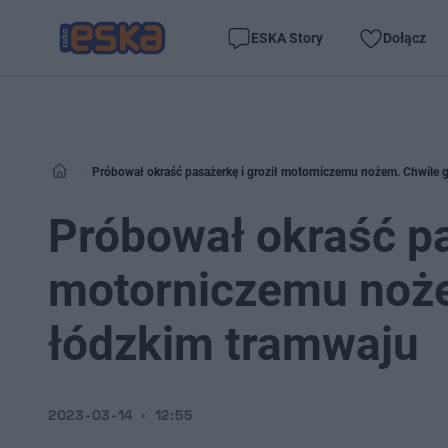
ESKA Story
Dołącz
Próbował okraść pasażerkę i groził motorniczemu nożem. Chwile 
Próbował okraść pa
motorniczemu noże
łódzkim tramwaju
2023-03-14
12:55