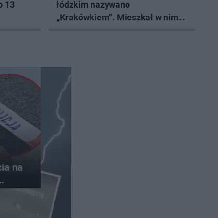
o 13
łódzkim nazywano
„Krakówkiem”. Mieszkał w nim
Andrzej Frycz Modrzewski
ia na
inek