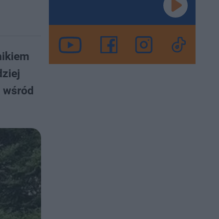
nikiem
ziej
ę wśród