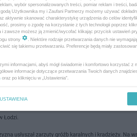
klam, wybór spersonalizowanych treści, pomiar reklam i treści, bad
 zgodą Użytkownika my i Zaufani Partnerzy możemy używać dokład
az aktywnie skanować charakterystykę urządzenia do celów identyfi
ść, prosimy o zgodę na korzystanie z tych technologii poprzez klikn
a i zawsze możesz ją zmienić/wycofać klikając przycisk ustawień pr
ogu strony
. Niektóre rodzaje przetwarzania danych nie wymagaj
amwaju, podszedł do pasażera, który wszczął alarm i zacz
iwić się takiemu przetwarzaniu. Preferencje będą miały zastosowanie
ła panika – ludzie zaczęli krzyczeć, że napastnik ma 
i podszedł do kabiny motorniczego, kierując nóż w jego 
szymi informacjami, abyś mógł świadomie i komfortowo korzystać z
torniczy otworzył drzwi, pozwalając napastnikowi uciec
gółowe informacje dotyczące przetwarzania Twoich danych znajdzi
s
oraz po kliknięciu w „Ustawienia”.
kiej komendy świadek wskazał drogę ucieczki napastnika.
USTAWIENIA
 chwili znalazł się w rękach funkcjonariuszy
- poinformowa
w Łodzi.
zyzna usłyszał zarzuty gróźb karalnych i kradzieży. Na w