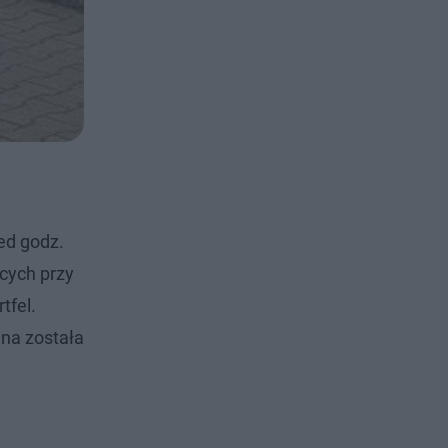
ed godz.
cych przy
tfel.
ana została