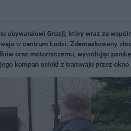
emu obywatelowi Gruzji, który wraz ze wspól
mwaju w centrum Łodzi. Zdemaskowany złod
dków oraz motorniczemu, wywołując panik
jego kompan uciekł z tramwaju przez okno.