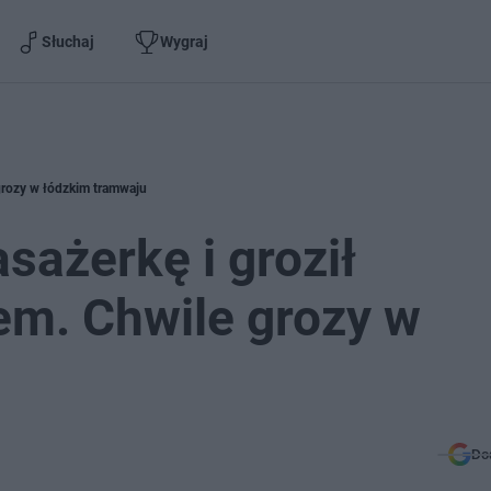
Słuchaj
Wygraj
grozy w łódzkim tramwaju
sażerkę i groził
m. Chwile grozy w
Do