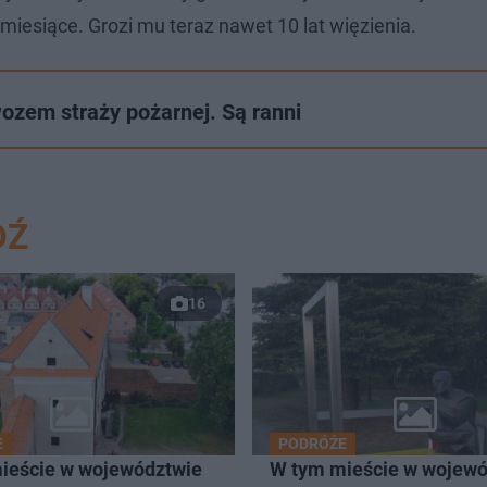
iesiące. Grozi mu teraz nawet 10 lat więzienia.
ozem straży pożarnej. Są ranni
DŹ
16
E
PODRÓŻE
ieście w województwie
W tym mieście w wojewó