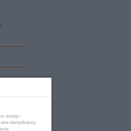
a
y dostęp i
lne identyfikatory,
iania