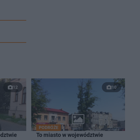
12
10
PODRÓŻE
dztwie
To miasto w województwie