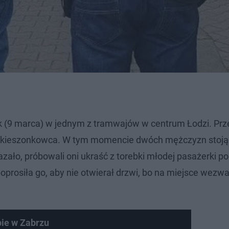
k (9 marca) w jednym z tramwajów w centrum Łodzi. Prz
zi kieszonkowca. W tym momencie dwóch mężczyzn stoją
zało, próbowali oni ukraść z torebki młodej pasażerki por
oprosiła go, aby nie otwierał drzwi, bo na miejsce wezw
pie w Zabrzu