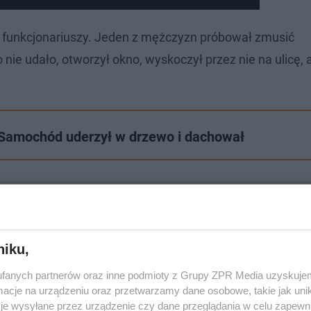
zd funkcjonariuszy. Jeden z mężczyzn próbował zmusić
 nie udało, otworzył okno, wyskoczył przez nie na ulicę, 
 Samochód uderzył w drzewo i dachował
niku,
fanych partnerów oraz inne podmioty z Grupy ZPR Media uzyskujem
cje na urządzeniu oraz przetwarzamy dane osobowe, takie jak unika
je wysyłane przez urządzenie czy dane przeglądania w celu zapewn