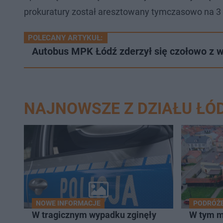
prokuratury został aresztowany tymczasowo na 3 m
POLECANY ARTYKUŁ:
Autobus MPK Łódź zderzył się czołowo z w
NAJNOWSZE Z DZIAŁU ŁÓ
NOWE INFORMACJE
PODRÓŻ
W tragicznym wypadku zginęły
W tym m