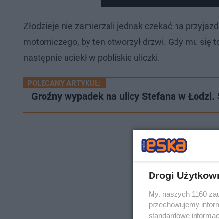
Złodzieje nie zamierzali jednak czekać na przyja
motorniczego, by ten otworzył drzwi. Gdy mu się to
następnie uciekł w pobliskie uliczki.
POLECANY ARTYKUŁ:
Groźny wypadek na ulicy Stefana w Łodzi.
Drogi Użytkow
My, naszych 1160 zau
przechowujemy informa
standardowe informac