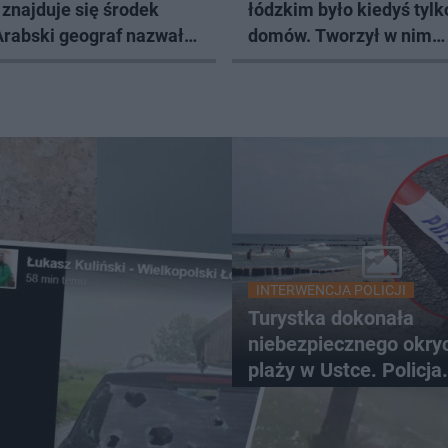
znajduje się środek
łódzkim było kiedyś tylk
Arabski geograf nazwał
domów. Tworzył w nim
ymgrodem
Władysław Strzemiński
INTERWENCJA POLICJI
Turystka dokonała
niebezpiecznego okryc
plaży w Ustce. Policja
musiała zamknąć odc
wybrzeża