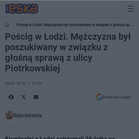
Pościg w Łodzi. Mężczyzna był poszukiwany w związku z głośną sprawą
z ulicy Piotrkowskiej
Pościg w Łodzi. Mężczyzna był
poszukiwany w związku z
głośną sprawą z ulicy
Piotrkowskiej
2025-11-12
17:30
Dodaj do Google
Róża Karsznia
Kryminalni z Łodzi zatrzymali 36-latka po