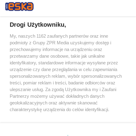
Drogi Użytkowniku,
My, naszych 1162 zaufanych partnerów oraz inne
Żaden utwór zamieszczony w serwisie nie może być powielany i
podmioty z Grupy ZPR Media uzyskujemy dostęp i
rozpowszechniany lub dalej rozpowszechniany w jakikolwiek sposób (w
tym także elektroniczny lub mechaniczny) na jakimkolwiek polu
przechowujemy informacje na urządzeniu oraz
eksploatacji w jakiejkolwiek formie, włącznie z umieszczaniem w
przetwarzamy dane osobowe, takie jak unikalne
Internecie bez pisemnej zgody właściciela praw. Jakiekolwiek użycie lub
identyfikatory, standardowe informacje wysyłane przez
wykorzystanie utworów w całości lub w części z naruszeniem prawa,
tzn. bez właściwej zgody, jest zabronione pod groźbą kary i może być
urządzenie czy dane przeglądania w celu zapewniania
ścigane prawnie.
spersonalizowanych reklam, wybór spersonalizowanych
treści, pomiar reklam i treści, badanie odbiorców oraz
ulepszanie usług. Za zgodą Użytkownika my i Zaufani
Partnerzy możemy używać dokładnych danych
geolokalizacyjnych oraz aktywnie skanować
charakterystykę urządzenia do celów identyfikacji.
Ponieważ cenimy Twoją prywatność, prosimy o zgodę na
O nas
korzystanie z tych technologii poprzez kliknięcie
Informacje prawne
„Akceptuję”. Zgoda jest dobrowolna i zawsze możesz ją
zmienić/wycofać klikając przycisk ustawień prywatności