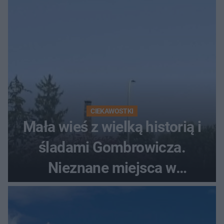
CIEKAWOSTKI
Mała wieś z wielką historią i
śladami Gombrowicza.
Nieznane miejsca w
Świętokrzyskiem