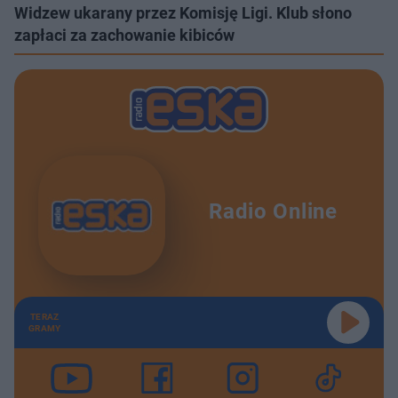
Widzew ukarany przez Komisję Ligi. Klub słono
zapłaci za zachowanie kibiców
Radio Online
TERAZ
GRAMY