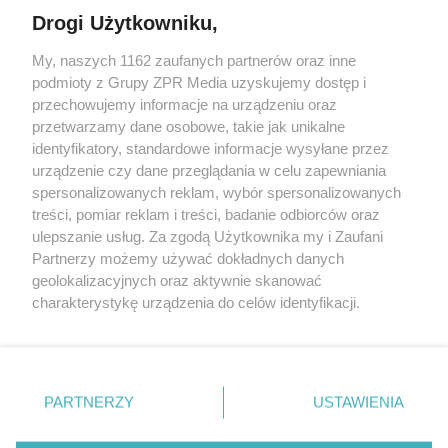
Drogi Użytkowniku,
My, naszych 1162 zaufanych partnerów oraz inne
Żaden utwór zamieszczony w serwisie nie może być powielany i
podmioty z Grupy ZPR Media uzyskujemy dostęp i
rozpowszechniany lub dalej rozpowszechniany w jakikolwiek sposób (w
tym także elektroniczny lub mechaniczny) na jakimkolwiek polu
przechowujemy informacje na urządzeniu oraz
eksploatacji w jakiejkolwiek formie, włącznie z umieszczaniem w
przetwarzamy dane osobowe, takie jak unikalne
Internecie bez pisemnej zgody właściciela praw. Jakiekolwiek użycie lub
identyfikatory, standardowe informacje wysyłane przez
wykorzystanie utworów w całości lub w części z naruszeniem prawa,
tzn. bez właściwej zgody, jest zabronione pod groźbą kary i może być
urządzenie czy dane przeglądania w celu zapewniania
ścigane prawnie.
spersonalizowanych reklam, wybór spersonalizowanych
treści, pomiar reklam i treści, badanie odbiorców oraz
ulepszanie usług. Za zgodą Użytkownika my i Zaufani
Partnerzy możemy używać dokładnych danych
geolokalizacyjnych oraz aktywnie skanować
charakterystykę urządzenia do celów identyfikacji.
Ponieważ cenimy Twoją prywatność, prosimy o zgodę na
O nas
korzystanie z tych technologii poprzez kliknięcie
Informacje prawne
„Akceptuję”. Zgoda jest dobrowolna i zawsze możesz ją
zmienić/wycofać klikając przycisk ustawień prywatności
PARTNERZY
USTAWIENIA
Nasze serwisy
znajdujący się w lewym dolnym rogu strony
. Niektóre
rodzaje przetwarzania danych nie wymagają zgody
© 2026 Grupa ZPR Media