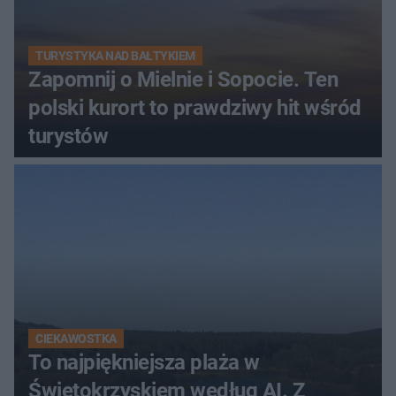
TURYSTYKA NAD BAŁTYKIEM
Zapomnij o Mielnie i Sopocie. Ten
polski kurort to prawdziwy hit wśród
turystów
CIEKAWOSTKA
To najpiękniejsza plaża w
Świętokrzyskiem według AI. Z