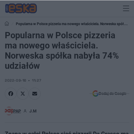
Popularna w Polsce pizzeria ma nowego właściciela. Norweska spółka
nabyła 74% udziałów
Popularna w Polsce pizzeria
ma nowego właściciela.
Norweska spółka nabyła 74%
udziałów
2022-09-16
11:27
Dodaj do Google
PAP
J.M
Znana w całej Polsce sieć pizzerii Da Grasso ma