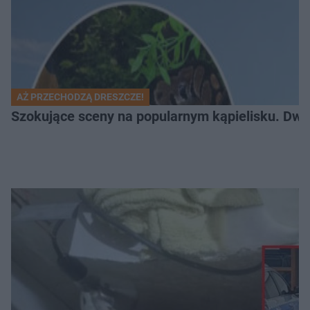
AŻ PRZECHODZĄ DRESZCZE!
Szokujące sceny na popularnym kąpielisku. Dwa p