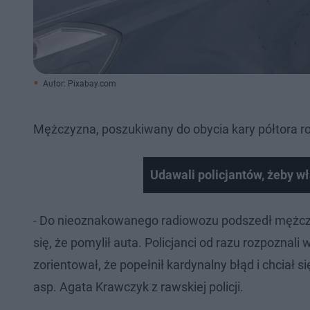
Autor: Pixabay.com
Mężczyzna, poszukiwany do obycia kary półtora rok
Udawali policjantów, żeby w
- Do nieoznakowanego radiowozu podszedł mężczyz
się, że pomylił auta. Policjanci od razu rozpozna
zorientował, że popełnił kardynalny błąd i chciał 
asp. Agata Krawczyk z rawskiej policji.