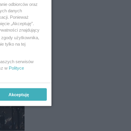
anie odbiorców oraz
nych danych
kacji. Ponieważ
ięcie „Akceptuję”.
ywatności znajdujący
ą zgody użytkownika,
10
 tylko na tej
 naszych serwisów
esz w
Polityce
Akceptuję