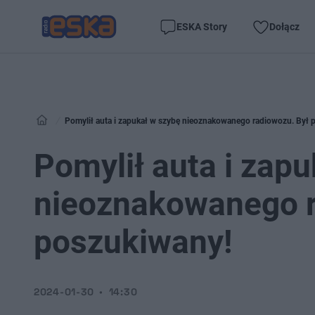
ESKA Story
Dołącz
Pomylił auta i zapukał w szybę nieoznakowanego radiowozu. Był 
Pomylił auta i zap
nieoznakowanego r
poszukiwany!
2024-01-30
14:30