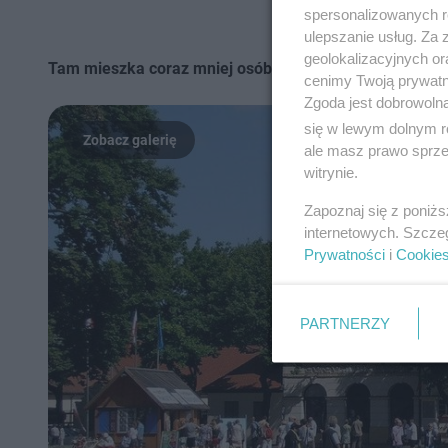
spersonalizowanych re
ulepszanie usług. Za
geolokalizacyjnych or
Tam mieszka coraz mniej osób! Zobacz, ilu mieszkańcó
cenimy Twoją prywatno
Zgoda jest dobrowoln
się w lewym dolnym r
ale masz prawo sprzec
witrynie.
Zapoznaj się z poniż
internetowych. Szcze
Prywatności
i
Cookie
PARTNERZY