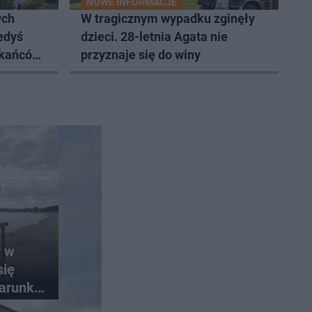
NOWE INFORMACJE
ych
W tragicznym wypadku zginęły
edyś
dzieci. 28-letnia Agata nie
zkańców
przyznaje się do winy
y w
się
arunki