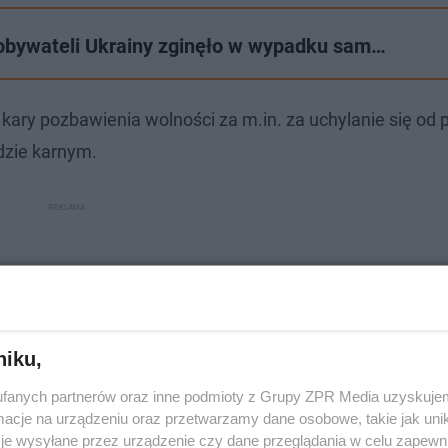
 obywateli Ukrainy zginęło w wypadku sam…
ary pozbawienia wolności za m.in. za uchylanie się od 
dzie karnym.
niku,
fanych partnerów oraz inne podmioty z Grupy ZPR Media uzyskujem
cje na urządzeniu oraz przetwarzamy dane osobowe, takie jak unika
je wysyłane przez urządzenie czy dane przeglądania w celu zapewn