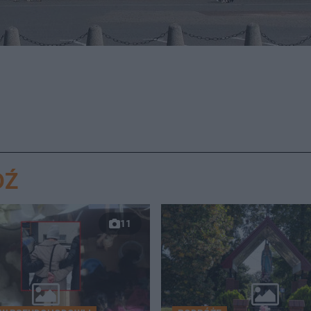
DŹ
11