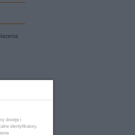
płacenia
y dostęp i
lne identyfikatory,
iania