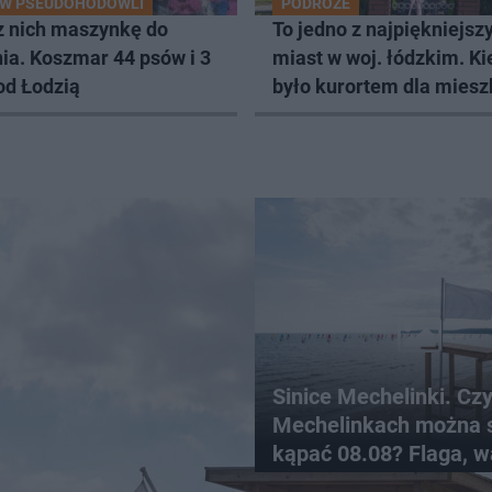
 W PSEUDOHODOWLI
PODRÓŻE
z nich maszynkę do
To jedno z najpiękniejsz
ia. Koszmar 44 psów i 3
miast w woj. łódzkim. Ki
od Łodzią
było kurortem dla mies
Łodzi
Sinice Mechelinki. Cz
Mechelinkach można 
kąpać 08.08? Flaga, w
pogodowe