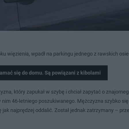
u więzienia, wpadł na parkingu jednego z rawskich osied
łamać się do domu. Są powiązani z kibolami
na, który zapukał w szybę i chciał zapytać o znajomeg
li w nim 46-letniego poszukiwanego. Mężczyzna szybko się
się jak najprędzej oddalić. Został jednak zatrzymany – pr