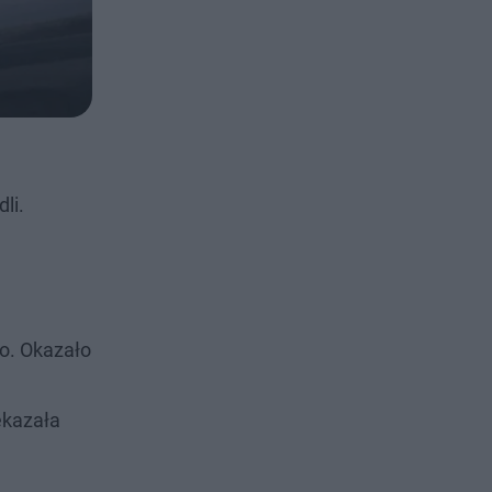
li.
o. Okazało
zekazała