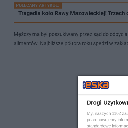
POLECANY ARTYKUŁ:
Tragedia koło Rawy Mazowieckiej! Trzech
Mężczyzna był poszukiwany przez sąd do odbycia k
alimentów. Najbliższe półtora roku spędzi w zakła
Drogi Użytkow
My, naszych 1162 zau
przechowujemy informa
standardowe informac