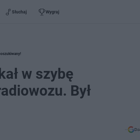
Słuchaj
Wygraj
poszukiwany!
ukał w szybę
adiowozu. Był
Do