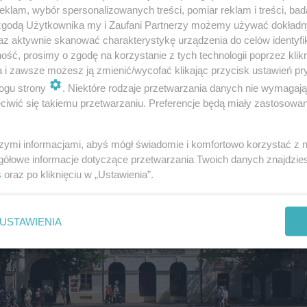
klam, wybór spersonalizowanych treści, pomiar reklam i treści, bad
 zgodą Użytkownika my i Zaufani Partnerzy możemy używać dokład
az aktywnie skanować charakterystykę urządzenia do celów identyfi
w w przyszłości będą miały miasta woj. łódzkiego
ść, prosimy o zgodę na korzystanie z tych technologii poprzez klikn
a i zawsze możesz ją zmienić/wycofać klikając przycisk ustawień pr
ogu strony
. Niektóre rodzaje przetwarzania danych nie wymagaj
iwić się takiemu przetwarzaniu. Preferencje będą miały zastosowanie
szymi informacjami, abyś mógł świadomie i komfortowo korzystać z
gółowe informacje dotyczące przetwarzania Twoich danych znajdzi
s
oraz po kliknięciu w „Ustawienia”.
USTAWIENIA