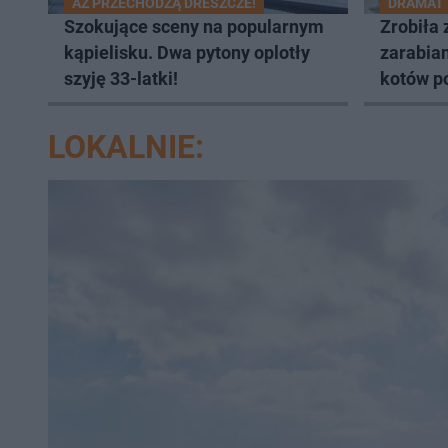
AŻ PRZECHODZĄ DRESZCZE!
DRAMAT
Szokujące sceny na popularnym
Zrobiła 
kąpielisku. Dwa pytony oplotły
zarabian
szyję 33-latki!
kotów p
LOKALNIE: