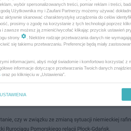
klam, wybór spersonalizowanych treści, pomiar reklam i treści, bad
 zgodą Użytkownika my i Zaufani Partnerzy możemy używać dokład
az aktywnie skanować charakterystykę urządzenia do celów identyfi
ść, prosimy o zgodę na korzystanie z tych technologii poprzez klikn
a i zawsze możesz ją zmienić/wycofać klikając przycisk ustawień pr
ogu strony
. Niektóre rodzaje przetwarzania danych nie wymagaj
iwić się takiemu przetwarzaniu. Preferencje będą miały zastosowanie
, czy w grę może wchodzić objęcie części udziałów przez
szymi informacjami, abyś mógł świadomie i komfortowo korzystać z
 Orlen.
gółowe informacje dotyczące przetwarzania Twoich danych znajdzi
s
oraz po kliknięciu w „Ustawienia”.
ii PCK Schwedt przez jedną z polskich spółek należy wska
 przez same spółki, w zależności od ich możliwości oraz
USTAWIENIA
nie, czy w związku ze zmianą sytuacji niemieckiej rafine
itki Rurociągu Pomorskiego relacji Płock-Gdańsk.