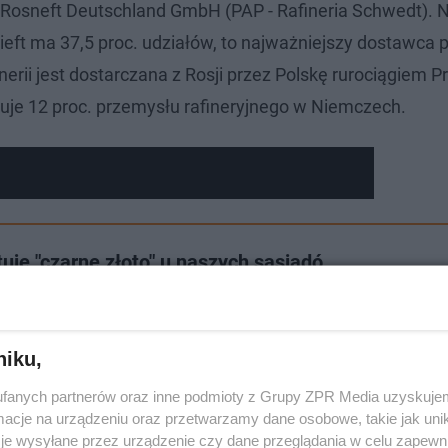
Rosneft Deutschland GmbH (PAP - Rafineria Schwedt). 
nieft ma 37,5 proc. udziałów, to najważniejszy dostawca
nerii jest dostarczana z Rosji przez Polskę rurociągiem P
luje 12 proc. przemysłu rafineryjnego w Niemczech.
i
tuje "czarne złoto" u naszych sąsiadó…
niku,
fanych partnerów oraz inne podmioty z Grupy ZPR Media uzyskujem
cje na urządzeniu oraz przetwarzamy dane osobowe, takie jak unika
je wysyłane przez urządzenie czy dane przeglądania w celu zapewn