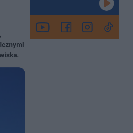
,
nicznymi
owiska.