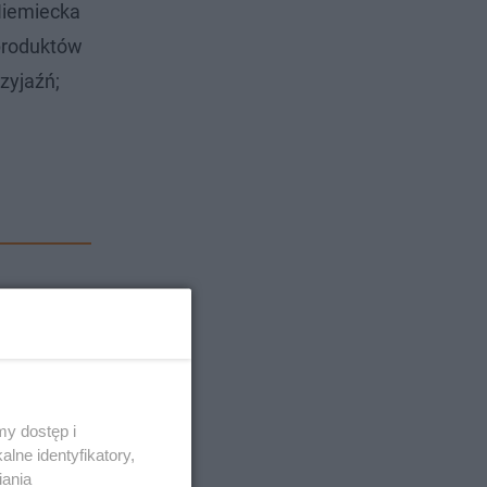
Niemiecka
 produktów
rzyjaźń;
y dostęp i
lne identyfikatory,
iania