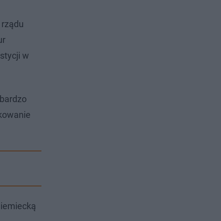
 rządu
ur
stycji w
 bardzo
ikowanie
niemiecką