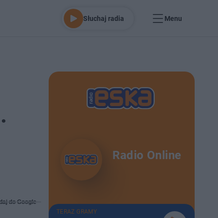
Słuchaj radia
Menu
.
Radio Online
daj do Google
TERAZ GRAMY