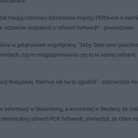
nalizowane.
adal trwają rozmowy biznesowe między PERN-em a niemi
udziałów rosyjskich z rafinerii Schwedt" - powiedziała.
ścia w jakąkolwiek współpracę, "żeby 'było zero' jakichk
mentach, czy to magazynowania czy to w samej rafinerii,
ji Rosyjskiej. Niemcy się na to zgodzili” - zaznaczyła A
w informacji w Bloomberg, a wcześniej w Reuters, że rz
iemieckiej rafinerii PCK Schwedt, stwierdził, że Orlen n