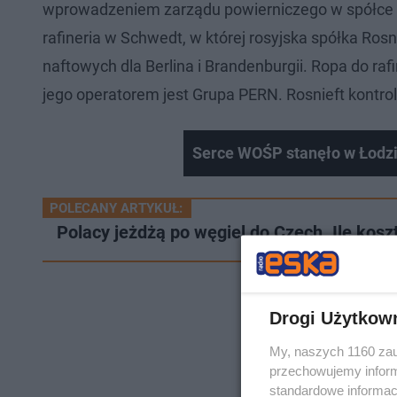
wprowadzeniem zarządu powierniczego w spółce 
rafineria w Schwedt, w której rosyjska spółka Ros
naftowych dla Berlina i Brandenburgii. Ropa do rafi
jego operatorem jest Grupa PERN. Rosnieft kontro
Serce WOŚP stanęło w Łodz
POLECANY ARTYKUŁ:
Polacy jeżdżą po węgiel do Czech. Ile kosz
Drogi Użytkow
My, naszych 1160 zau
przechowujemy informa
standardowe informac