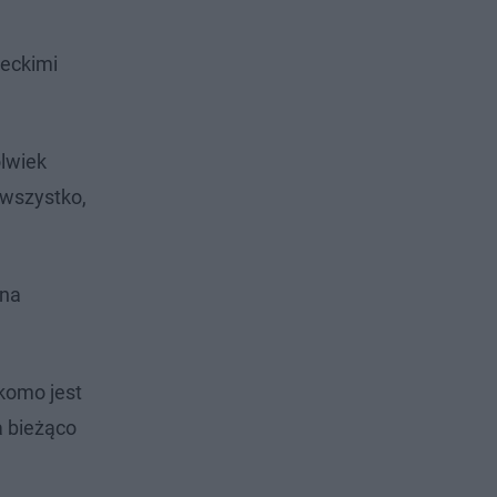
eckimi
olwiek
 wszystko,
nna
ekomo jest
a bieżąco