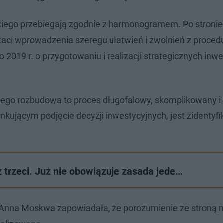
skiego przebiegają zgodnie z harmonogramem. Po stronie
taci wprowadzenia szeregu ułatwień i zwolnień z proced
2019 r. o przygotowaniu i realizacji strategicznych inwe
ego rozbudowa to proces długofalowy, skomplikowany i
kującym podjęcie decyzji inwestycyjnych, jest zidentyf
 trzeci. Już nie obowiązuje zasada jede…
a Anna Moskwa zapowiadała, że porozumienie ze stroną 