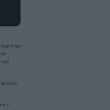
tego kraju
 na
ą nad
krajowych
ane z