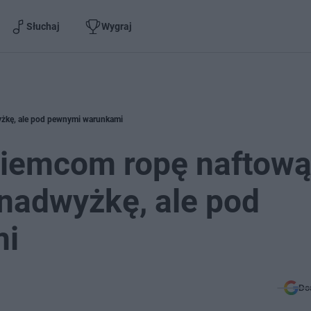
Słuchaj
Wygraj
yżkę, ale pod pewnymi warunkami
Niemcom ropę naftową
nadwyżkę, ale pod
mi
Do