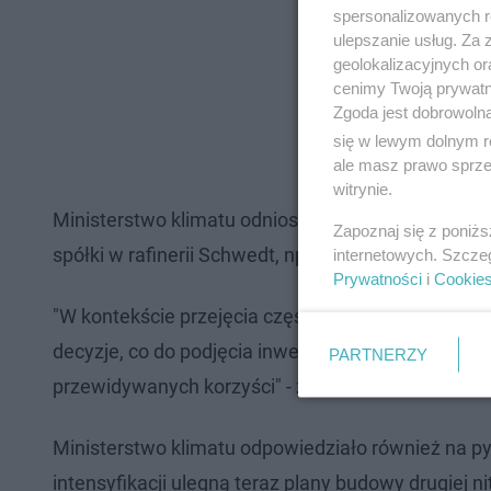
spersonalizowanych re
ulepszanie usług. Za
geolokalizacyjnych or
cenimy Twoją prywatno
Zgoda jest dobrowoln
się w lewym dolnym r
ale masz prawo sprzec
witrynie.
Ministerstwo klimatu odniosło się również do tego
Zapoznaj się z poniż
spółki w rafinerii Schwedt, np. przez PERN czy PKN
internetowych. Szcze
Prywatności
i
Cookie
"W kontekście przejęcia części udziałów w rafiner
decyzje, co do podjęcia inwestycji są podejmowane
PARTNERZY
przewidywanych korzyści" - zaznaczono.
Ministerstwo klimatu odpowiedziało również na pyta
intensyfikacji ulegną teraz plany budowy drugiej n