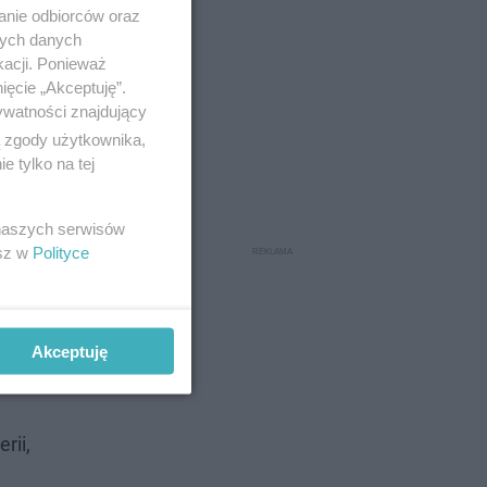
anie odbiorców oraz
nych danych
kacji. Ponieważ
ięcie „Akceptuję”.
ywatności znajdujący
ą zgody użytkownika,
 tylko na tej
 polskie
 naszych serwisów
esz w
Polityce
zać, że
Akceptuję
rii,