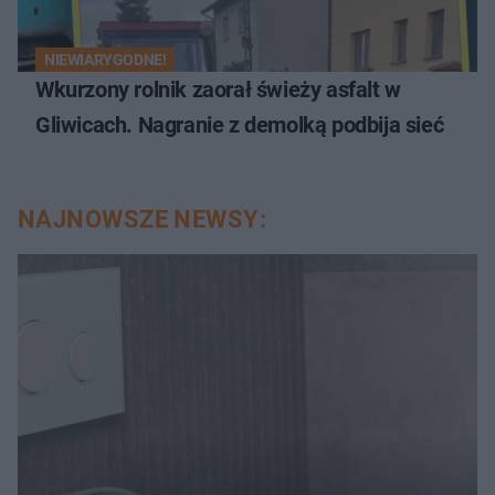
NIEWIARYGODNE!
Wkurzony rolnik zaorał świeży asfalt w
Gliwicach. Nagranie z demolką podbija sieć
NAJNOWSZE NEWSY: