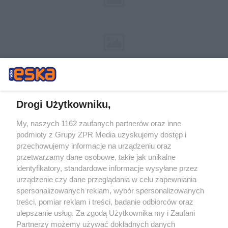
Drogi Użytkowniku,
My, naszych 1162 zaufanych partnerów oraz inne
Żaden utwór zamieszczony w serwisie nie może być powielany i
podmioty z Grupy ZPR Media uzyskujemy dostęp i
rozpowszechniany lub dalej rozpowszechniany w jakikolwiek sposób (w
tym także elektroniczny lub mechaniczny) na jakimkolwiek polu
przechowujemy informacje na urządzeniu oraz
eksploatacji w jakiejkolwiek formie, włącznie z umieszczaniem w
przetwarzamy dane osobowe, takie jak unikalne
Internecie bez pisemnej zgody właściciela praw. Jakiekolwiek użycie lub
identyfikatory, standardowe informacje wysyłane przez
wykorzystanie utworów w całości lub w części z naruszeniem prawa,
tzn. bez właściwej zgody, jest zabronione pod groźbą kary i może być
urządzenie czy dane przeglądania w celu zapewniania
ścigane prawnie.
spersonalizowanych reklam, wybór spersonalizowanych
treści, pomiar reklam i treści, badanie odbiorców oraz
ulepszanie usług. Za zgodą Użytkownika my i Zaufani
Partnerzy możemy używać dokładnych danych