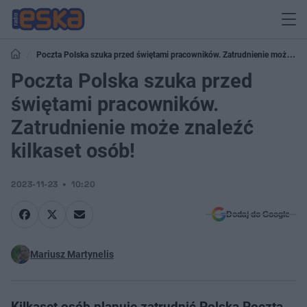
Poczta Polska szuka przed świętami pracowników. Zatrudnienie może
znaleźć kilkaset osób!
Poczta Polska szuka przed
świętami pracowników.
Zatrudnienie może znaleźć
kilkaset osób!
2023-11-23
10:20
Dodaj do Google
Mariusz Martynelis
Kilkaset osób planuje zatrudnić Polska Poczta