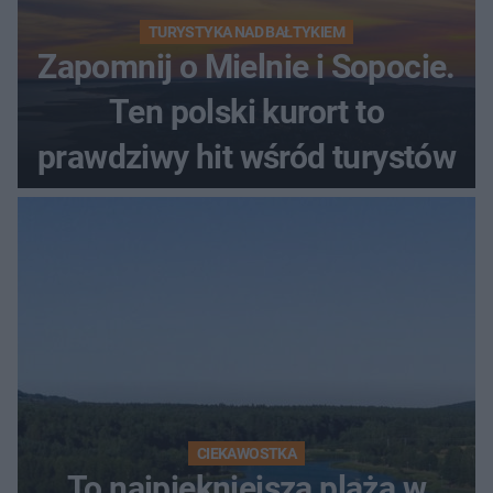
TURYSTYKA NAD BAŁTYKIEM
Zapomnij o Mielnie i Sopocie.
Ten polski kurort to
prawdziwy hit wśród turystów
CIEKAWOSTKA
To najpiękniejsza plaża w