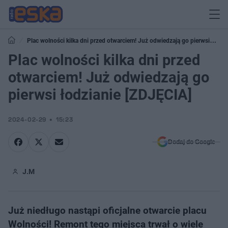
Plac wolności kilka dni przed otwarciem! Już odwiedzają go pierwsi
łodzianie [ZDJĘCIA]
Plac wolności kilka dni przed
otwarciem! Już odwiedzają go
pierwsi łodzianie [ZDJĘCIA]
2024-02-29
15:23
Dodaj do Google
J.M
Już niedługo nastąpi oficjalne otwarcie placu
Wolności! Remont tego miejsca trwał o wiele