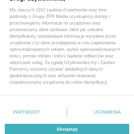
My, naszych 1162 zaufanych partnerów oraz inne
Żaden utwór zamieszczony w serwisie nie może być powielany i
podmioty z Grupy ZPR Media uzyskujemy dostęp i
rozpowszechniany lub dalej rozpowszechniany w jakikolwiek sposób (w
przechowujemy informacje na urządzeniu oraz
tym także elektroniczny lub mechaniczny) na jakimkolwiek polu
eksploatacji w jakiejkolwiek formie, włącznie z umieszczaniem w
przetwarzamy dane osobowe, takie jak unikalne
Internecie bez pisemnej zgody właściciela praw. Jakiekolwiek użycie lub
identyfikatory, standardowe informacje wysyłane przez
wykorzystanie utworów w całości lub w części z naruszeniem prawa,
tzn. bez właściwej zgody, jest zabronione pod groźbą kary i może być
urządzenie czy dane przeglądania w celu zapewniania
ścigane prawnie.
spersonalizowanych reklam, wybór spersonalizowanych
treści, pomiar reklam i treści, badanie odbiorców oraz
ulepszanie usług. Za zgodą Użytkownika my i Zaufani
Partnerzy możemy używać dokładnych danych
geolokalizacyjnych oraz aktywnie skanować
charakterystykę urządzenia do celów identyfikacji.
Ponieważ cenimy Twoją prywatność, prosimy o zgodę na
O nas
korzystanie z tych technologii poprzez kliknięcie
Informacje prawne
„Akceptuję”. Zgoda jest dobrowolna i zawsze możesz ją
zmienić/wycofać klikając przycisk ustawień prywatności
PARTNERZY
USTAWIENIA
Nasze serwisy
znajdujący się w lewym dolnym rogu strony
. Niektóre
rodzaje przetwarzania danych nie wymagają zgody
© 2026 Grupa ZPR Media
Akceptuję
użytkownika, ale masz prawo sprzeciwić się takiemu