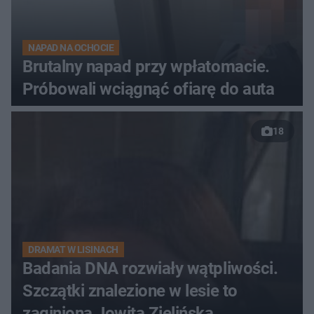
NAPAD NA OCHOCIE
Brutalny napad przy wpłatomacie.
Próbowali wciągnąć ofiarę do auta
18
DRAMAT W LISINACH
Badania DNA rozwiały wątpliwości.
Szczątki znalezione w lesie to
zaginiona Jowita Zielińska