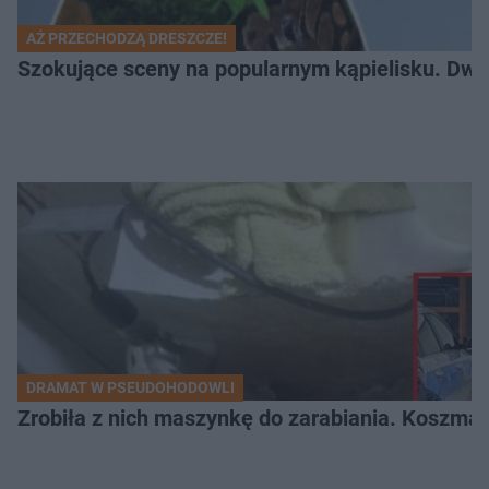
AŻ PRZECHODZĄ DRESZCZE!
Szokujące sceny na popularnym kąpielisku. Dwa p
DRAMAT W PSEUDOHODOWLI
Zrobiła z nich maszynkę do zarabiania. Koszmar