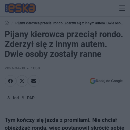
Pijany kierowca przeciął rondo. Zderzył się z innym autem. Dwie osoby
zostały ranne
Pijany kierowca przeciął rondo.
Zderzył się z innym autem.
Dwie osoby zostały ranne
2021-04-19
11:56
Dodaj do Google
fed
PAP.
Tym kończy się jazda z promilami. Nie chciał
objeżdżać ronda, więc postanowił skrócić sobie