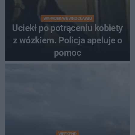
WYPADEK WE WROCŁAWIU
Uciekł po potrąceniu kobiety
z wózkiem. Policja apeluje o
pomoc
WEEKEND