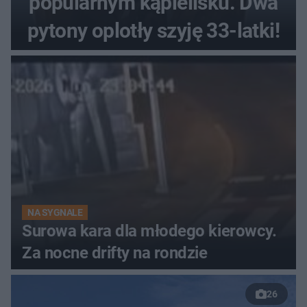
popularnym kąpielisku. Dwa
pytony oplotły szyję 33-latki!
NA SYGNALE
Surowa kara dla młodego kierowcy.
Za nocne drifty na rondzie
26