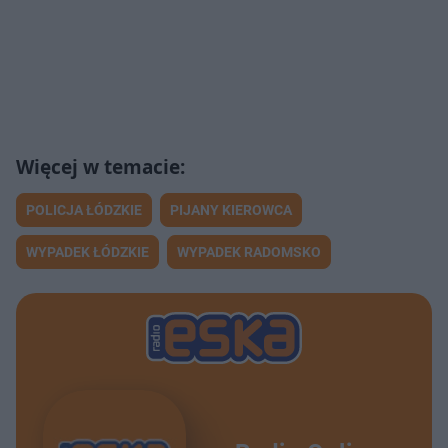
POLICJA ŁÓDZKIE
PIJANY KIEROWCA
WYPADEK ŁÓDZKIE
WYPADEK RADOMSKO