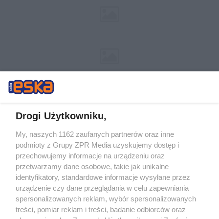
Drogi Użytkowniku,
My, naszych 1162 zaufanych partnerów oraz inne
Żaden utwór zamieszczony w serwisie nie może być powielany i
podmioty z Grupy ZPR Media uzyskujemy dostęp i
rozpowszechniany lub dalej rozpowszechniany w jakikolwiek sposób (w
tym także elektroniczny lub mechaniczny) na jakimkolwiek polu
przechowujemy informacje na urządzeniu oraz
eksploatacji w jakiejkolwiek formie, włącznie z umieszczaniem w
przetwarzamy dane osobowe, takie jak unikalne
Internecie bez pisemnej zgody właściciela praw. Jakiekolwiek użycie lub
identyfikatory, standardowe informacje wysyłane przez
wykorzystanie utworów w całości lub w części z naruszeniem prawa,
tzn. bez właściwej zgody, jest zabronione pod groźbą kary i może być
urządzenie czy dane przeglądania w celu zapewniania
ścigane prawnie.
spersonalizowanych reklam, wybór spersonalizowanych
treści, pomiar reklam i treści, badanie odbiorców oraz