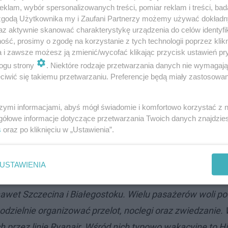
klam, wybór spersonalizowanych treści, pomiar reklam i treści, bad
 zgodą Użytkownika my i Zaufani Partnerzy możemy używać dokład
az aktywnie skanować charakterystykę urządzenia do celów identyfi
ść, prosimy o zgodę na korzystanie z tych technologii poprzez klikn
a i zawsze możesz ją zmienić/wycofać klikając przycisk ustawień pr
ajchętniej podróżujemy?
ogu strony
. Niektóre rodzaje przetwarzania danych nie wymagaj
iwić się takiemu przetwarzaniu. Preferencje będą miały zastosowanie
hodzi o loty czarterowe z Łodzi? Otóż najczęściej wybiera
przyciąga ogromną ilość turystów. Tygodniowo z Łodzi sta
szymi informacjami, abyś mógł świadomie i komfortowo korzystać z
i
(na Riwierze Tureckiej) i jeden w
Bodrum
(na Riwierze Eg
gółowe informacje dotyczące przetwarzania Twoich danych znajdzi
s
oraz po kliknięciu w „Ustawienia”.
ełnione w całości. Równie lubianymi przez turystów des
a, Rodos i Zakynthos.
USTAWIENIA
sażerów wiadomo, że poza podróżnymi z regionu na wa
nawet Szczecina i Białegostoku. Wielu pasażerów woli 
odzielnie organizować przelot, noclegi oraz zwiedzanie. 
 przez linie Ryanair. Wśród nich typowo wakacyjne to Hi