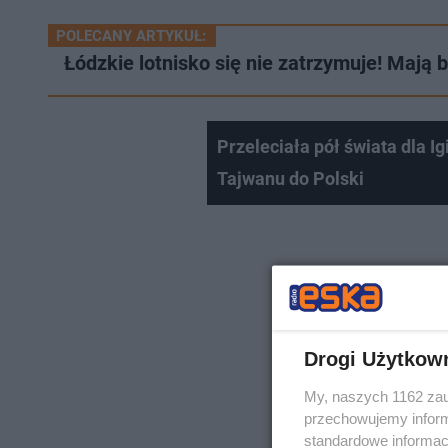
POLECANY ARTYKUŁ:
Łódzkie lotnisko się nie zatrzymuje! Mają 
Przeleciała pół świata dla I
Tajwanu do Polski
Drogi Użytkow
My, naszych 1162 zau
przechowujemy informa
standardowe informac