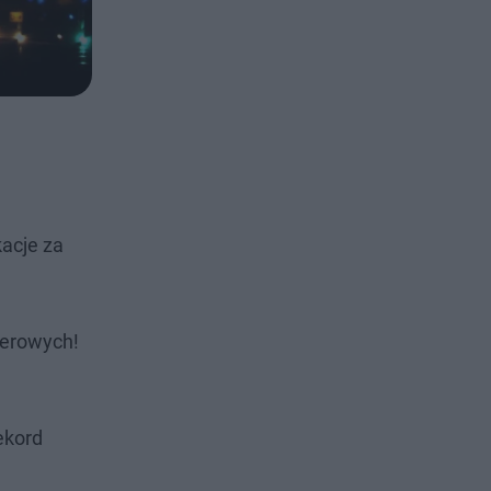
kacje za
terowych!
ekord