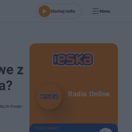
Słuchaj radia
Menu
we z
ka?
Radio Online
daj do Google
TERAZ GRAMY