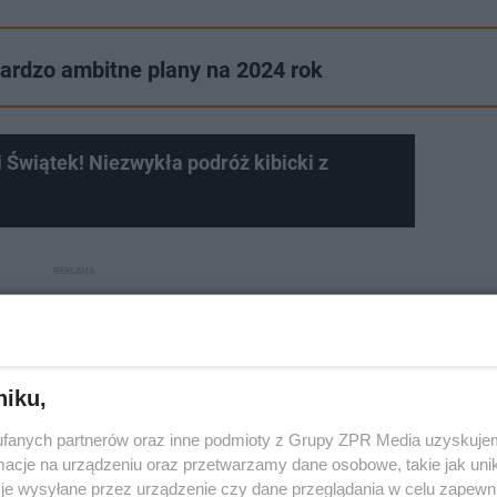
bardzo ambitne plany na 2024 rok
gi Świątek! Niezwykła podróż kibicki z
niku,
fanych partnerów oraz inne podmioty z Grupy ZPR Media uzyskujem
cje na urządzeniu oraz przetwarzamy dane osobowe, takie jak unika
je wysyłane przez urządzenie czy dane przeglądania w celu zapewn