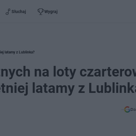
Słuchaj
Wygraj
iej latamy z Lublinka?
nych na loty czartero
tniej latamy z Lublin
Do