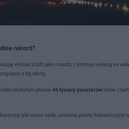
dnie rekord?
 okazję wybrać Łódź jako miasto, z którego wylecą na wa
rzystało z tej oferty.
otnisko obsłużyło prawie
45 tysięcy pasażerów
lotów czar
 skorzysta tyle samo osób, zostanie pobity frekwencyjny r