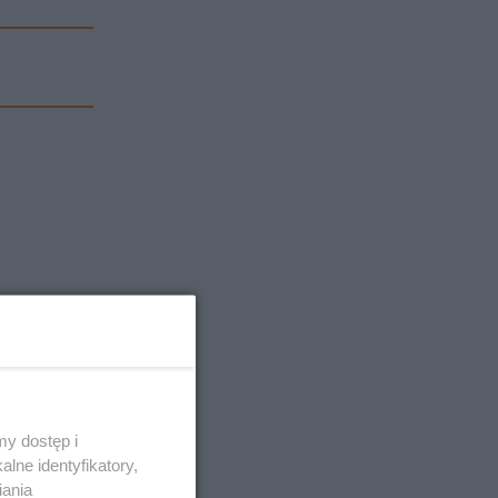
y dostęp i
lne identyfikatory,
iania