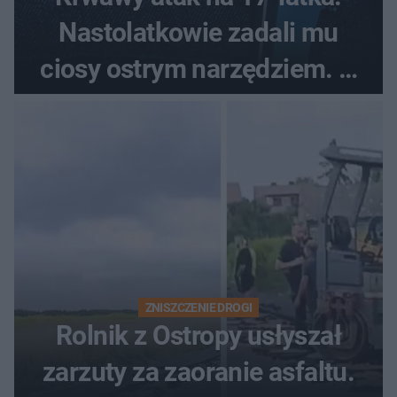
Nastolatkowie zadali mu
ciosy ostrym narzędziem. O
ich losach zdecyduje sąd
rodzinny
ZNISZCZENIE DROGI
Rolnik z Ostropy usłyszał
zarzuty za zaoranie asfaltu.