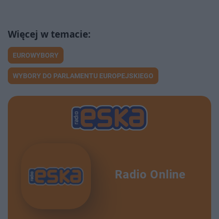
EUROWYBORY
WYBORY DO PARLAMENTU EUROPEJSKIEGO
Radio Online