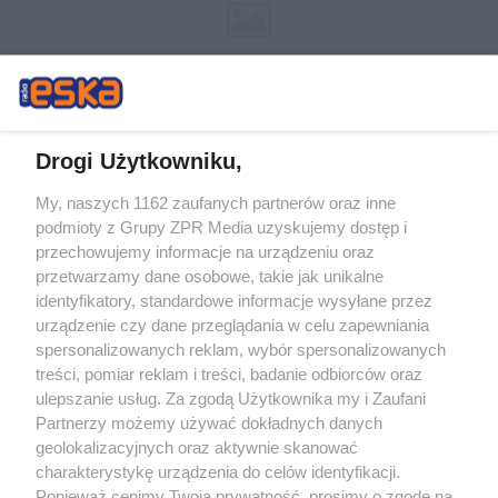
Drogi Użytkowniku,
My, naszych 1162 zaufanych partnerów oraz inne
Żaden utwór zamieszczony w serwisie nie może być powielany i
podmioty z Grupy ZPR Media uzyskujemy dostęp i
rozpowszechniany lub dalej rozpowszechniany w jakikolwiek sposób (w
tym także elektroniczny lub mechaniczny) na jakimkolwiek polu
przechowujemy informacje na urządzeniu oraz
eksploatacji w jakiejkolwiek formie, włącznie z umieszczaniem w Internecie
przetwarzamy dane osobowe, takie jak unikalne
bez pisemnej zgody właściciela praw. Jakiekolwiek użycie lub
identyfikatory, standardowe informacje wysyłane przez
wykorzystanie utworów w całości lub w części z naruszeniem prawa, tzn.
bez właściwej zgody, jest zabronione pod groźbą kary i może być ścigane
urządzenie czy dane przeglądania w celu zapewniania
prawnie.
spersonalizowanych reklam, wybór spersonalizowanych
treści, pomiar reklam i treści, badanie odbiorców oraz
ulepszanie usług. Za zgodą Użytkownika my i Zaufani
Partnerzy możemy używać dokładnych danych
geolokalizacyjnych oraz aktywnie skanować
charakterystykę urządzenia do celów identyfikacji.
Ponieważ cenimy Twoją prywatność, prosimy o zgodę na
O nas