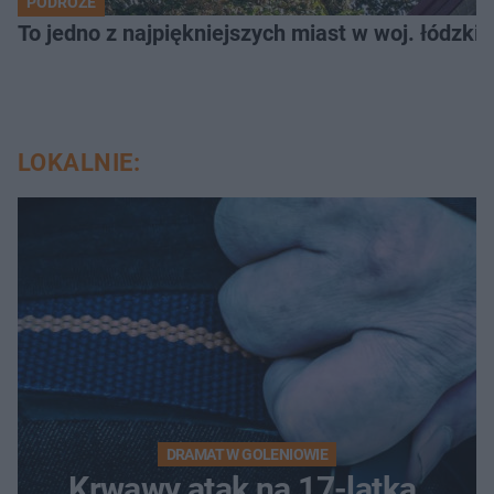
PODRÓŻE
To jedno z najpiękniejszych miast w woj. łódzk
LOKALNIE:
DRAMAT W GOLENIOWIE
Krwawy atak na 17-latka.