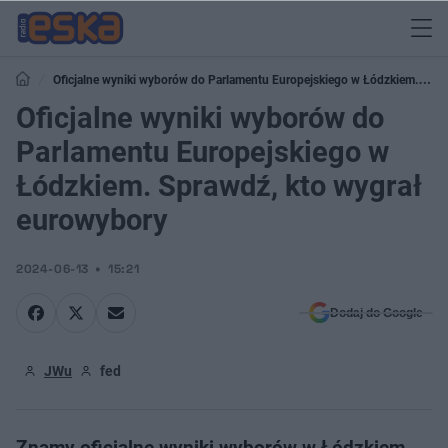
Oficjalne wyniki wyborów do Parlamentu Europejskiego w Łódzkiem.
Sprawdź, kto wygrał eurowybory
Oficjalne wyniki wyborów do
Parlamentu Europejskiego w
Łódzkiem. Sprawdź, kto wygrał
eurowybory
2024-06-13
15:21
Dodaj do Google
JWu
fed
Znamy oficjalne wyniki wyborów w Łódzkiem.