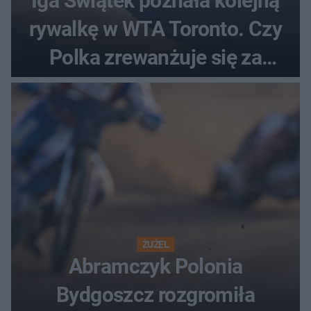
Iga Świątek poznała kolejną
rywalkę w WTA Toronto. Czy
Polka zrewanżuje się za
ostatnią porażkę?
ŻUŻEL
Abramczyk Polonia
Bydgoszcz rozgromiła