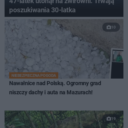
47-latek utonął na żwirowni. Trwają
poszukiwania 30-latka
10
NIEBEZPIECZNA POGODA
Nawałnice nad Polską. Ogromny grad
niszczy dachy i auta na Mazurach!
19