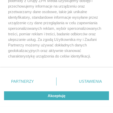
podmioty z Grupy ZPR Media uzyskujemy dostęp i
Polak odpada z turnieju
przechowujemy informacje na urządzeniu oraz
przetwarzamy dane osobowe, takie jak unikalne
identyfikatory, standardowe informacje wysyłane przez
ZOBACZ WIĘCEJ
urządzenie czy dane przeglądania w celu zapewniania
spersonalizowanych reklam, wybór spersonalizowanych
treści, pomiar reklam i treści, badanie odbiorców oraz
ulepszanie usług. Za zgodą Użytkownika my i Zaufani
Partnerzy możemy używać dokładnych danych
geolokalizacyjnych oraz aktywnie skanować
charakterystykę urządzenia do celów identyfikacji.
Ponieważ cenimy Twoją prywatność, prosimy o zgodę na
korzystanie z tych technologii poprzez kliknięcie
„Akceptuję”. Zgoda jest dobrowolna i zawsze możesz ją
zmienić/wycofać klikając przycisk ustawień prywatności
PARTNERZY
USTAWIENIA
znajdujący się w lewym dolnym rogu strony
. Niektóre
rodzaje przetwarzania danych nie wymagają zgody
Akceptuję
użytkownika, ale masz prawo sprzeciwić się takiemu
przetwarzaniu. Preferencje będą miały zastosowanie tylko
na tej witrynie.