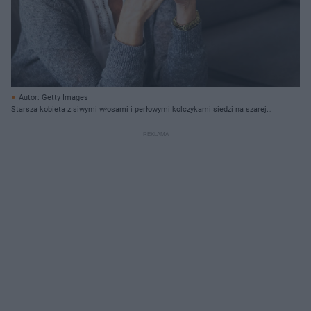
Autor: Getty Images
Starsza kobieta z siwymi włosami i perłowymi kolczykami siedzi na szarej
kanapie, z rękoma splecionymi pod brodą, wyrażając zamyślenie i troskę o
swoją przyszłość. Dowiedz się, czy renta wdowia będzie działać wstecz na
portalu Super Biznes.