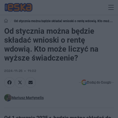
Od stycznia można będzie składać wnioski o rentę wdowią. Kto może
liczyć na wyższe świadczenie?
Od stycznia można będzie
składać wnioski o rentę
wdowią. Kto może liczyć na
wyższe świadczenie?
2024-11-25
11:02
Dodaj do Google
Mariusz Martynelis
Od 1 stycznia 2025 r. będzie można składać do