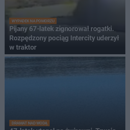
WYPADEK NA POMORZU
Pijany 67-latek zignorował rogatki.
Rozpędzony pociąg Intercity uderzył
w traktor
DRAMAT NAD WODĄ