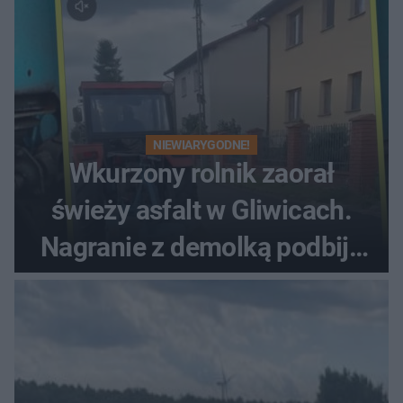
NIEWIARYGODNE!
Wkurzony rolnik zaorał
świeży asfalt w Gliwicach.
Nagranie z demolką podbija
sieć