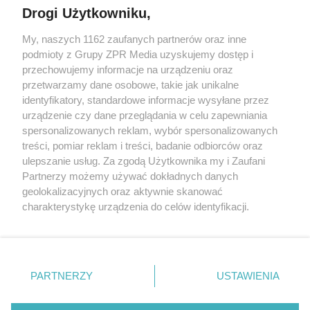
Drogi Użytkowniku,
My, naszych 1162 zaufanych partnerów oraz inne
Żaden utwór zamieszczony w serwisie nie może być powielany i
podmioty z Grupy ZPR Media uzyskujemy dostęp i
rozpowszechniany lub dalej rozpowszechniany w jakikolwiek sposób (w
przechowujemy informacje na urządzeniu oraz
tym także elektroniczny lub mechaniczny) na jakimkolwiek polu
eksploatacji w jakiejkolwiek formie, włącznie z umieszczaniem w
przetwarzamy dane osobowe, takie jak unikalne
Internecie bez pisemnej zgody właściciela praw. Jakiekolwiek użycie lub
identyfikatory, standardowe informacje wysyłane przez
wykorzystanie utworów w całości lub w części z naruszeniem prawa,
tzn. bez właściwej zgody, jest zabronione pod groźbą kary i może być
urządzenie czy dane przeglądania w celu zapewniania
ścigane prawnie.
spersonalizowanych reklam, wybór spersonalizowanych
treści, pomiar reklam i treści, badanie odbiorców oraz
ulepszanie usług. Za zgodą Użytkownika my i Zaufani
Partnerzy możemy używać dokładnych danych
geolokalizacyjnych oraz aktywnie skanować
charakterystykę urządzenia do celów identyfikacji.
Ponieważ cenimy Twoją prywatność, prosimy o zgodę na
O nas
korzystanie z tych technologii poprzez kliknięcie
Informacje prawne
„Akceptuję”. Zgoda jest dobrowolna i zawsze możesz ją
zmienić/wycofać klikając przycisk ustawień prywatności
PARTNERZY
USTAWIENIA
Nasze serwisy
znajdujący się w lewym dolnym rogu strony
. Niektóre
rodzaje przetwarzania danych nie wymagają zgody
© 2026 Grupa ZPR Media