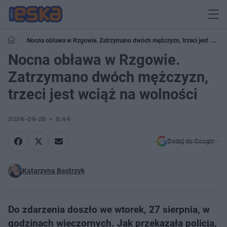
Nocna obława w Rzgowie. Zatrzymano dwóch mężczyzn, trzeci jest wciąż
na wolności
Nocna obława w Rzgowie.
Zatrzymano dwóch mężczyzn,
trzeci jest wciąż na wolności
2024-08-28
8:44
Dodaj do Google
Katarzyna Bastrzyk
Do zdarzenia doszło we wtorek, 27 sierpnia, w
godzinach wieczornych. Jak przekazała policja,