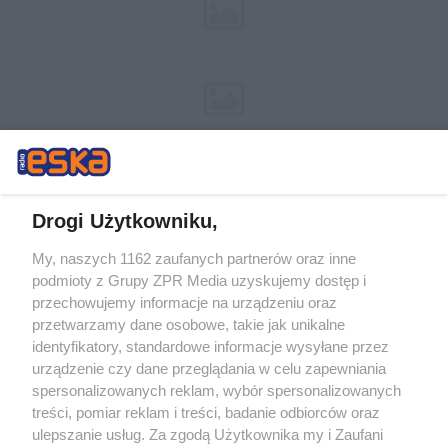
Drogi Użytkowniku,
My, naszych 1162 zaufanych partnerów oraz inne
Żaden utwór zamieszczony w serwisie nie może być powielany i
podmioty z Grupy ZPR Media uzyskujemy dostęp i
rozpowszechniany lub dalej rozpowszechniany w jakikolwiek sposób (w
tym także elektroniczny lub mechaniczny) na jakimkolwiek polu
przechowujemy informacje na urządzeniu oraz
eksploatacji w jakiejkolwiek formie, włącznie z umieszczaniem w
przetwarzamy dane osobowe, takie jak unikalne
Internecie bez pisemnej zgody właściciela praw. Jakiekolwiek użycie lub
identyfikatory, standardowe informacje wysyłane przez
wykorzystanie utworów w całości lub w części z naruszeniem prawa,
tzn. bez właściwej zgody, jest zabronione pod groźbą kary i może być
urządzenie czy dane przeglądania w celu zapewniania
ścigane prawnie.
spersonalizowanych reklam, wybór spersonalizowanych
treści, pomiar reklam i treści, badanie odbiorców oraz
ulepszanie usług. Za zgodą Użytkownika my i Zaufani