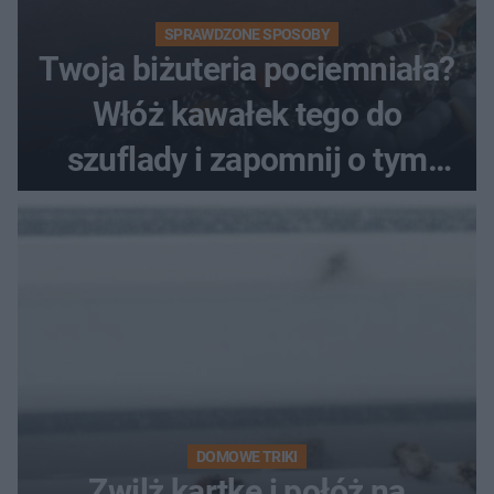
SPRAWDZONE SPOSOBY
Twoja biżuteria pociemniała?
Włóż kawałek tego do
szuflady i zapomnij o tym
problemie. Sposób na
pociemniałą biżuterię
DOMOWE TRIKI
Zwilż kartkę i połóż na