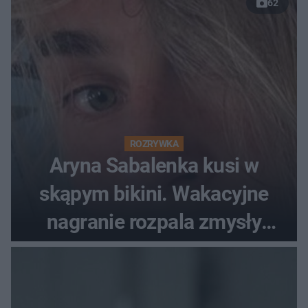
62
ROZRYWKA
Aryna Sabalenka kusi w
skąpym bikini. Wakacyjne
nagranie rozpala zmysły
fanów