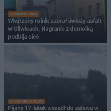
NIEWIARYGODNE!
Wkurzony rolnik zaorał świeży asfalt
w Gliwicach. Nagranie z demolką
podbija sieć
NOCNA AKCJA SŁUŻB
Pijany 17-latek wszedł do zalewu w