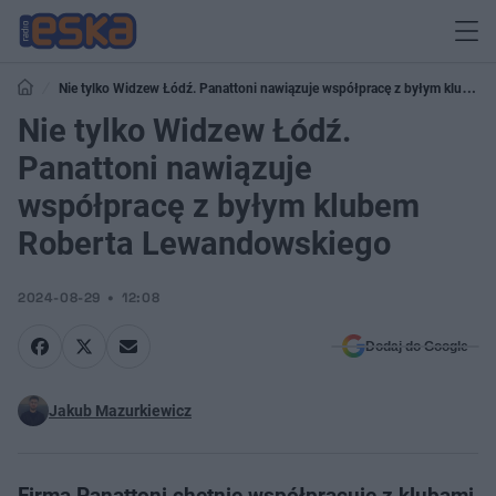
Nie tylko Widzew Łódź. Panattoni nawiązuje współpracę z byłym klubem
Roberta Lewandowskiego
Nie tylko Widzew Łódź.
Panattoni nawiązuje
współpracę z byłym klubem
Roberta Lewandowskiego
2024-08-29
12:08
Dodaj do Google
Jakub Mazurkiewicz
Firma Panattoni chętnie współpracuje z klubami