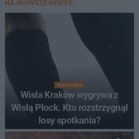
NAJNOWSZE NEWSY:
PIŁKA NOŻNA
Wisła Kraków wygrywa z
Wisłą Płock. Kto rozstrzygnął
losy spotkania?