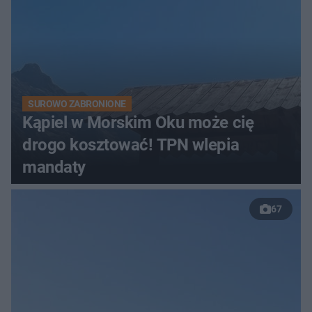
SUROWO ZABRONIONE
Kąpiel w Morskim Oku może cię
drogo kosztować! TPN wlepia
mandaty
67