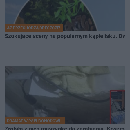
AŻ PRZECHODZĄ DRESZCZE!
Szokujące sceny na popularnym kąpielisku. Dwa p
DRAMAT W PSEUDOHODOWLI
Zrobiła z nich maszynkę do zarabiania. Koszmar