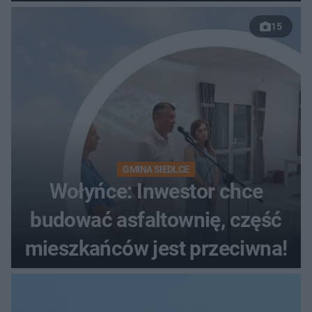
musiała zamknąć odcinek
15
wybrzeża
GMINA SIEDLCE
Wołyńce: Inwestor chce
budować asfaltownię, część
mieszkańców jest przeciwna!