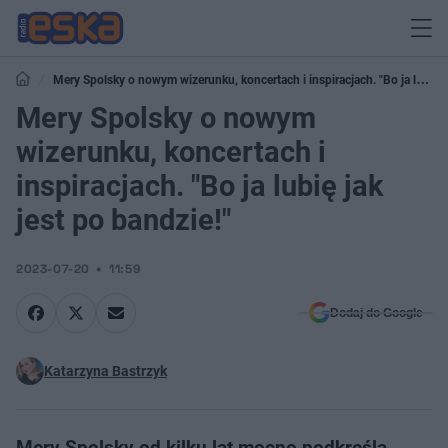
Mery Spolsky o nowym wizerunku, koncertach i inspiracjach. "Bo ja lubię
jak jest po bandzie!"
Mery Spolsky o nowym
wizerunku, koncertach i
inspiracjach. "Bo ja lubię jak
jest po bandzie!"
2023-07-20
11:59
Dodaj do Google
Katarzyna Bastrzyk
Mery Spolsky od kilku lat mocno podkreśla