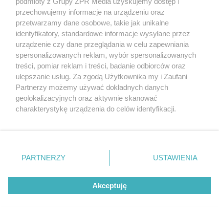
podmioty z Grupy ZPR Media uzyskujemy dostęp i
przechowujemy informacje na urządzeniu oraz
przetwarzamy dane osobowe, takie jak unikalne
identyfikatory, standardowe informacje wysyłane przez
urządzenie czy dane przeglądania w celu zapewniania
spersonalizowanych reklam, wybór spersonalizowanych
RAMÓWKA POLSATU
treści, pomiar reklam i treści, badanie odbiorców oraz
Karolina Szostak zaskoczyła na
ulepszanie usług. Za zgodą Użytkownika my i Zaufani
Partnerzy możemy używać dokładnych danych
ramówce Polsatu. Przyszła w samej
geolokalizacyjnych oraz aktywnie skanować
marynarce
charakterystykę urządzenia do celów identyfikacji.
Ponieważ cenimy Twoją prywatność, prosimy o zgodę na
korzystanie z tych technologii poprzez kliknięcie
„Akceptuję”. Zgoda jest dobrowolna i zawsze możesz ją
zmienić/wycofać klikając przycisk ustawień prywatności
PARTNERZY
USTAWIENIA
znajdujący się w lewym dolnym rogu strony
. Niektóre
rodzaje przetwarzania danych nie wymagają zgody
Akceptuję
użytkownika, ale masz prawo sprzeciwić się takiemu
przetwarzaniu. Preferencje będą miały zastosowanie tylko
na tej witrynie.