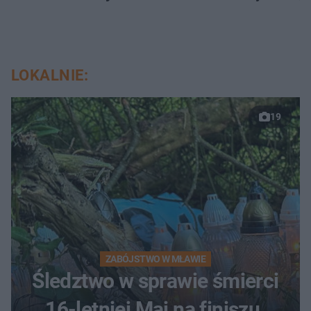
LOKALNIE:
19
ZABÓJSTWO W MŁAWIE
Śledztwo w sprawie śmierci
16-letniej Mai na finiszu.