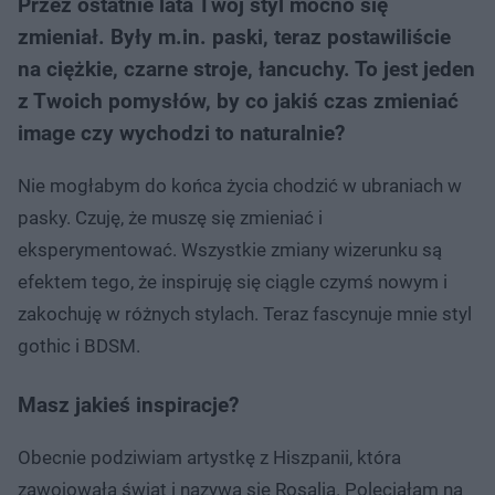
Przez ostatnie lata Twój styl mocno się
zmieniał. Były m.in. paski, teraz postawiliście
na ciężkie, czarne stroje, łancuchy. To jest jeden
z Twoich pomysłów, by co jakiś czas zmieniać
image czy wychodzi to naturalnie?
Nie mogłabym do końca życia chodzić w ubraniach w
pasky. Czuję, że muszę się zmieniać i
eksperymentować. Wszystkie zmiany wizerunku są
efektem tego, że inspiruję się ciągle czymś nowym i
zakochuję w różnych stylach. Teraz fascynuje mnie styl
gothic i BDSM.
Masz jakieś inspiracje?
Obecnie podziwiam artystkę z Hiszpanii, która
zawojowała świat i nazywa się Rosalia. Poleciałam na