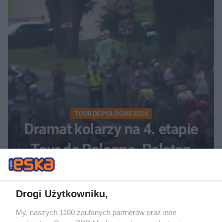
zaciętym boju
TOUR DE POLOGNE 2026
Dramat kolarzy na 4. etapie
Tour de Pologne. Peleton
zmiażdżony przez kraksę
przed Karpaczem
Drogi Użytkowniku,
21
My, naszych 1160 zaufanych partnerów oraz inne