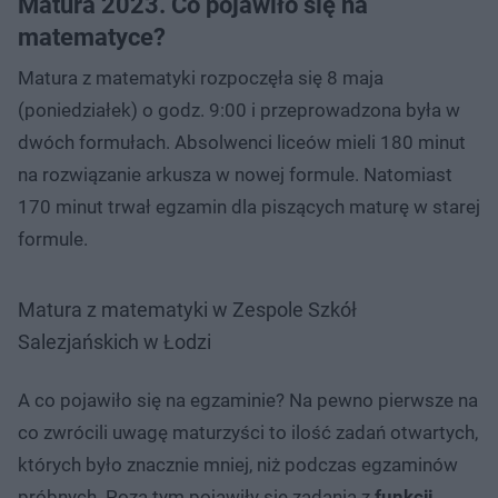
Matura 2023. Co pojawiło się na
matematyce?
Matura z matematyki rozpoczęła się 8 maja
(poniedziałek) o godz. 9:00 i przeprowadzona była w
dwóch formułach. Absolwenci liceów mieli 180 minut
na rozwiązanie arkusza w nowej formule. Natomiast
170 minut trwał egzamin dla piszących maturę w starej
formule.
Matura z matematyki w Zespole Szkół
Salezjańskich w Łodzi
A co pojawiło się na egzaminie? Na pewno pierwsze na
co zwrócili uwagę maturzyści to ilość zadań otwartych,
których było znacznie mniej, niż podczas egzaminów
próbnych. Poza tym pojawiły się zadania z
funkcji