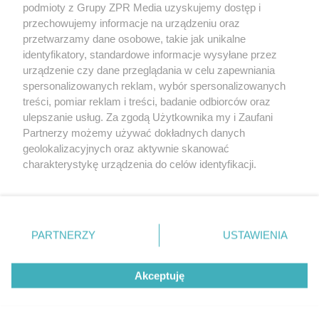
podmioty z Grupy ZPR Media uzyskujemy dostęp i
rozpowszechniany lub dalej rozpowszechniany w jakikolwiek sposób (w
przechowujemy informacje na urządzeniu oraz
tym także elektroniczny lub mechaniczny) na jakimkolwiek polu
eksploatacji w jakiejkolwiek formie, włącznie z umieszczaniem w
przetwarzamy dane osobowe, takie jak unikalne
Internecie bez pisemnej zgody właściciela praw. Jakiekolwiek użycie lub
identyfikatory, standardowe informacje wysyłane przez
wykorzystanie utworów w całości lub w części z naruszeniem prawa,
tzn. bez właściwej zgody, jest zabronione pod groźbą kary i może być
urządzenie czy dane przeglądania w celu zapewniania
ścigane prawnie.
spersonalizowanych reklam, wybór spersonalizowanych
treści, pomiar reklam i treści, badanie odbiorców oraz
ulepszanie usług. Za zgodą Użytkownika my i Zaufani
Partnerzy możemy używać dokładnych danych
geolokalizacyjnych oraz aktywnie skanować
charakterystykę urządzenia do celów identyfikacji.
Ponieważ cenimy Twoją prywatność, prosimy o zgodę na
O nas
korzystanie z tych technologii poprzez kliknięcie
Informacje prawne
„Akceptuję”. Zgoda jest dobrowolna i zawsze możesz ją
zmienić/wycofać klikając przycisk ustawień prywatności
PARTNERZY
USTAWIENIA
Nasze serwisy
znajdujący się w lewym dolnym rogu strony
. Niektóre
rodzaje przetwarzania danych nie wymagają zgody
© 2026 Grupa ZPR Media
Akceptuję
użytkownika, ale masz prawo sprzeciwić się takiemu
przetwarzaniu. Preferencje będą miały zastosowanie tylko
na tej witrynie.