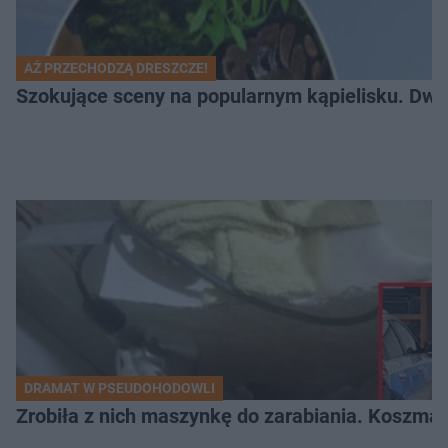
AŻ PRZECHODZĄ DRESZCZE!
Szokujące sceny na popularnym kąpielisku. Dwa p
DRAMAT W PSEUDOHODOWLI
Zrobiła z nich maszynkę do zarabiania. Koszmar