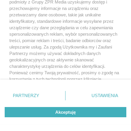
podmioty z Grupy ZPR Media uzyskujemy dostęp i
przechowujemy informacje na urządzeniu oraz
przetwarzamy dane osobowe, takie jak unikalne
identyfikatory, standardowe informacje wysyłane przez
urządzenie czy dane przeglądania w celu zapewniania
spersonalizowanych reklam, wybór spersonalizowanych
treści, pomiar reklam i treści, badanie odbiorców oraz
ulepszanie usług. Za zgodą Użytkownika my i Zaufani
Partnerzy możemy używać dokładnych danych
geolokalizacyjnych oraz aktywnie skanować
charakterystykę urządzenia do celów identyfikacji.
Ponieważ cenimy Twoją prywatność, prosimy o zgodę na
korzystanie z tych technologii poprzez kliknięcie
„Akceptuję”. Zgoda jest dobrowolna i zawsze możesz ją
zmienić/wycofać klikając przycisk ustawień prywatności
PARTNERZY
USTAWIENIA
znajdujący się w lewym dolnym rogu strony
. Niektóre
rodzaje przetwarzania danych nie wymagają zgody
Akceptuję
użytkownika, ale masz prawo sprzeciwić się takiemu
przetwarzaniu. Preferencje będą miały zastosowanie tylko
na tej witrynie.