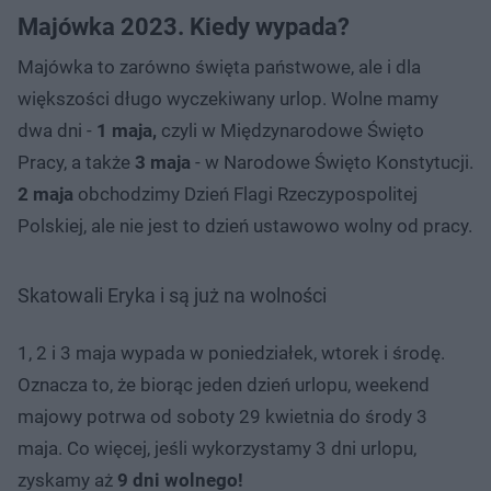
Majówka 2023. Kiedy wypada?
Majówka to zarówno święta państwowe, ale i dla
większości długo wyczekiwany urlop. Wolne mamy
dwa dni -
1 maja,
czyli w Międzynarodowe Święto
Pracy, a także
3 maja
- w Narodowe Święto Konstytucji.
2 maja
obchodzimy Dzień Flagi Rzeczypospolitej
Polskiej, ale nie jest to dzień ustawowo wolny od pracy.
Skatowali Eryka i są już na wolności
1, 2 i 3 maja wypada w poniedziałek, wtorek i środę.
Oznacza to, że biorąc jeden dzień urlopu, weekend
majowy potrwa od soboty 29 kwietnia do środy 3
maja. Co więcej, jeśli wykorzystamy 3 dni urlopu,
zyskamy aż
9 dni wolnego!