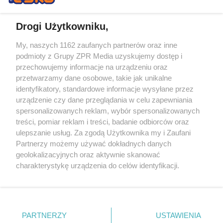
Drogi Użytkowniku,
My, naszych 1162 zaufanych partnerów oraz inne
Żaden utwór zamieszczony w serwisie nie może być powielany i
podmioty z Grupy ZPR Media uzyskujemy dostęp i
rozpowszechniany lub dalej rozpowszechniany w jakikolwiek sposób (w
przechowujemy informacje na urządzeniu oraz
tym także elektroniczny lub mechaniczny) na jakimkolwiek polu
eksploatacji w jakiejkolwiek formie, włącznie z umieszczaniem w
przetwarzamy dane osobowe, takie jak unikalne
Internecie bez pisemnej zgody właściciela praw. Jakiekolwiek użycie lub
identyfikatory, standardowe informacje wysyłane przez
wykorzystanie utworów w całości lub w części z naruszeniem prawa,
tzn. bez właściwej zgody, jest zabronione pod groźbą kary i może być
urządzenie czy dane przeglądania w celu zapewniania
ścigane prawnie.
spersonalizowanych reklam, wybór spersonalizowanych
treści, pomiar reklam i treści, badanie odbiorców oraz
ulepszanie usług. Za zgodą Użytkownika my i Zaufani
Partnerzy możemy używać dokładnych danych
geolokalizacyjnych oraz aktywnie skanować
charakterystykę urządzenia do celów identyfikacji.
Ponieważ cenimy Twoją prywatność, prosimy o zgodę na
O nas
korzystanie z tych technologii poprzez kliknięcie
Informacje prawne
„Akceptuję”. Zgoda jest dobrowolna i zawsze możesz ją
zmienić/wycofać klikając przycisk ustawień prywatności
PARTNERZY
USTAWIENIA
Nasze serwisy
znajdujący się w lewym dolnym rogu strony
. Niektóre