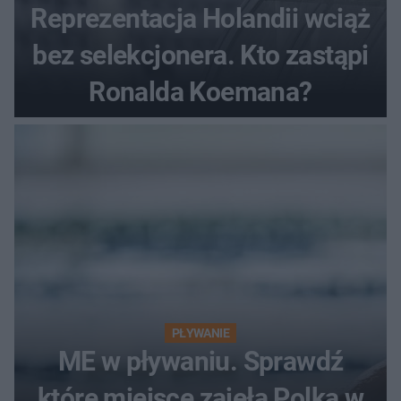
Reprezentacja Holandii wciąż
bez selekcjonera. Kto zastąpi
Ronalda Koemana?
PŁYWANIE
ME w pływaniu. Sprawdź
które miejsce zajęła Polka w