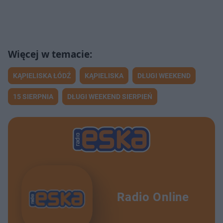
KĄPIELISKA ŁÓDŹ
KĄPIELISKA
DŁUGI WEEKEND
15 SIERPNIA
DŁUGI WEEKEND SIERPIEŃ
Radio Online