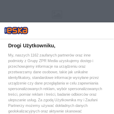
Drogi Użytkowniku,
My, naszych 1162 zaufanych partnerów oraz inne
Żaden utwór zamieszczony w serwisie nie może być powielany i
podmioty z Grupy ZPR Media uzyskujemy dostęp i
rozpowszechniany lub dalej rozpowszechniany w jakikolwiek sposób (w
przechowujemy informacje na urządzeniu oraz
tym także elektroniczny lub mechaniczny) na jakimkolwiek polu
eksploatacji w jakiejkolwiek formie, włącznie z umieszczaniem w
przetwarzamy dane osobowe, takie jak unikalne
Internecie bez pisemnej zgody właściciela praw. Jakiekolwiek użycie lub
identyfikatory, standardowe informacje wysyłane przez
wykorzystanie utworów w całości lub w części z naruszeniem prawa,
tzn. bez właściwej zgody, jest zabronione pod groźbą kary i może być
urządzenie czy dane przeglądania w celu zapewniania
ścigane prawnie.
spersonalizowanych reklam, wybór spersonalizowanych
treści, pomiar reklam i treści, badanie odbiorców oraz
ulepszanie usług. Za zgodą Użytkownika my i Zaufani
Partnerzy możemy używać dokładnych danych
geolokalizacyjnych oraz aktywnie skanować