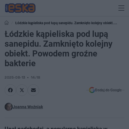
Łódzkie kąpieliska pod lupą sanepidu. Zamknięto kolejny obiekt.
Powodem groźne bakterie
Łódzkie kąpieliska pod lupą
sanepidu. Zamknięto kolejny
obiekt. Powodem groźne
bakterie
2025-08-13
14:18
Dodaj do Google
Joanna Woźniak
Upał nadchodzi, a popularne kąpieliska w