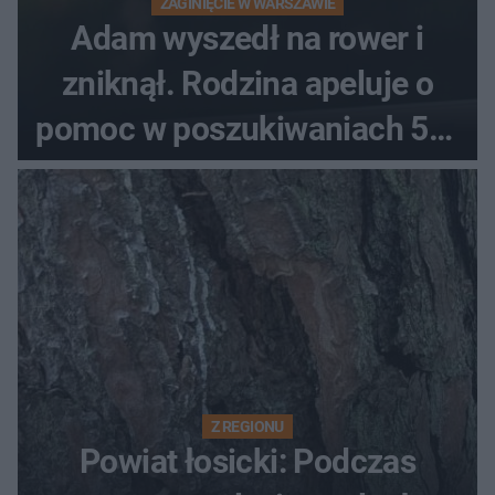
ZAGINIĘCIE W WARSZAWIE
Adam wyszedł na rower i
zniknął. Rodzina apeluje o
pomoc w poszukiwaniach 59-
latka
Z REGIONU
Powiat łosicki: Podczas