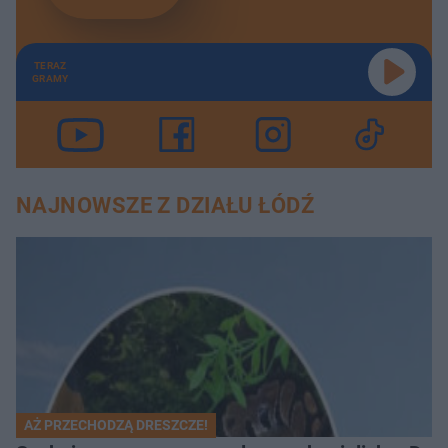
TERAZ
GRAMY
NAJNOWSZE Z DZIAŁU ŁÓDŹ
AŻ PRZECHODZĄ DRESZCZE!