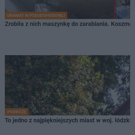
DRAMAT W PSEUDOHODOWLI
Zrobiła z nich maszynkę do zarabiania. Koszmar
PODRÓŻE
To jedno z najpiękniejszych miast w woj. łódzk