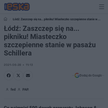
Łódź: Zaszczep się na... pikniku! Miasteczko szczepienne stanie w
pasażu Schillera
Łódź: Zaszczep się na...
pikniku! Miasteczko
szczepienne stanie w pasażu
Schillera
2021-06-28
11:13
Dodaj do Google
fed
PAP.
Co najmniej 500 dawek preparatu Johnson &