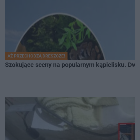
AŻ PRZECHODZĄ DRESZCZE!
Szokujące sceny na popularnym kąpielisku. Dwa p