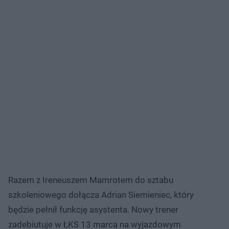
Razem z Ireneuszem Mamrotem do sztabu
szkoleniowego dołącza Adrian Siemieniec, który
będzie pełnił funkcję asystenta. Nowy trener
zadebiutuje w ŁKS 13 marca na wyjazdowym