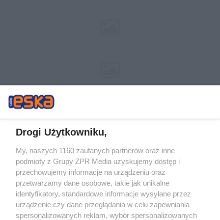
Drogi Użytkowniku,
My, naszych 1160 zaufanych partnerów oraz inne
Żaden utwór zamieszczony w serwisie nie może być powielany i
podmioty z Grupy ZPR Media uzyskujemy dostęp i
rozpowszechniany lub dalej rozpowszechniany w jakikolwiek sposób (w
tym także elektroniczny lub mechaniczny) na jakimkolwiek polu
przechowujemy informacje na urządzeniu oraz
eksploatacji w jakiejkolwiek formie, włącznie z umieszczaniem w Internecie
przetwarzamy dane osobowe, takie jak unikalne
bez pisemnej zgody właściciela praw. Jakiekolwiek użycie lub
wykorzystanie utworów w całości lub w części z naruszeniem prawa, tzn.
identyfikatory, standardowe informacje wysyłane przez
bez właściwej zgody, jest zabronione pod groźbą kary i może być ścigane
urządzenie czy dane przeglądania w celu zapewniania
prawnie.
spersonalizowanych reklam, wybór spersonalizowanych