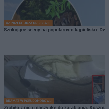
AŻ PRZECHODZĄ DRESZCZE!
Szokujące sceny na popularnym kąpielisku. Dwa p
DRAMAT W PSEUDOHODOWLI
Zrobiła z nich maszynkę do zarabiania. Koszmar