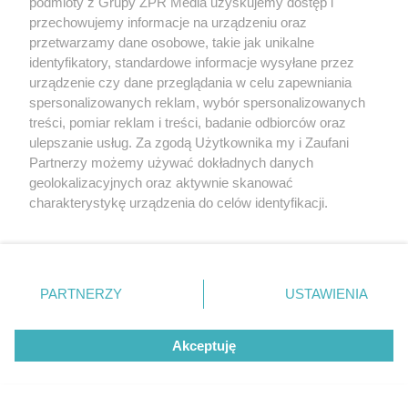
podmioty z Grupy ZPR Media uzyskujemy dostęp i
przechowujemy informacje na urządzeniu oraz
przetwarzamy dane osobowe, takie jak unikalne
PIŁKA NOŻNA
identyfikatory, standardowe informacje wysyłane przez
Jagiellonia Białystok powalczy z
urządzenie czy dane przeglądania w celu zapewniania
spersonalizowanych reklam, wybór spersonalizowanych
Widzewem Łódź. Kto wygra w hicie
treści, pomiar reklam i treści, badanie odbiorców oraz
Ekstraklasy?
ulepszanie usług. Za zgodą Użytkownika my i Zaufani
Partnerzy możemy używać dokładnych danych
geolokalizacyjnych oraz aktywnie skanować
ZOBACZ WIĘCEJ
charakterystykę urządzenia do celów identyfikacji.
Ponieważ cenimy Twoją prywatność, prosimy o zgodę na
korzystanie z tych technologii poprzez kliknięcie
„Akceptuję”. Zgoda jest dobrowolna i zawsze możesz ją
zmienić/wycofać klikając przycisk ustawień prywatności
PARTNERZY
USTAWIENIA
znajdujący się w lewym dolnym rogu strony
. Niektóre
rodzaje przetwarzania danych nie wymagają zgody
Akceptuję
użytkownika, ale masz prawo sprzeciwić się takiemu
przetwarzaniu. Preferencje będą miały zastosowanie tylko
na tej witrynie.