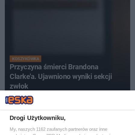
KOSZYKÓWKA
Przyczyna śmierci Brandona
Clarke'a. Ujawniono wyniki sekcji
zwłok
Drogi Użytkowniku,
My, naszych 1162 zaufanych partnerów oraz inne