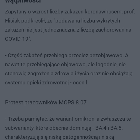
wątpliwości
Zapytany o wzrost liczby zakażeń koronawirusem, prof.
Flisiak podkreślił, że "podawana liczba wykrytych
zakażeń nie jest jednoznaczna z liczbą zachorowań na
COVID-19".
- Część zakażeń przebiega przecież bezobjawowo. A
nawet te przebiegające objawowo, ale łagodnie, nie
stanowią zagrożenia zdrowia i życia oraz nie obciążają
systemu opieki zdrowotnej - ocenił.
Protest pracowników MOPS 8.07
- Trzeba pamiętać, że wariant omikron, a zwłaszcza te
subwarianty, które obecnie dominują - BA.4 i BA.5,
charakteryzują się niską patogennością i niską