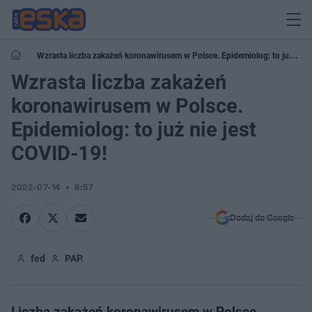
Wzrasta liczba zakażeń koronawirusem w Polsce. Epidemiolog: to już nie
jest COVID-19!
Wzrasta liczba zakażeń
koronawirusem w Polsce.
Epidemiolog: to już nie jest
COVID-19!
2022-07-14
8:57
Dodaj do Google
fed
PAP.
Liczba zakażeń koronawirusem w Polsce