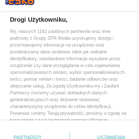
Drogi Użytkowniku,
My, naszych 1162 zaufanych partnerów oraz inne
Żaden utwór zamieszczony w serwisie nie może być powielany i
podmioty z Grupy ZPR Media uzyskujemy dostęp i
rozpowszechniany lub dalej rozpowszechniany w jakikolwiek sposób (w
tym także elektroniczny lub mechaniczny) na jakimkolwiek polu
przechowujemy informacje na urządzeniu oraz
eksploatacji w jakiejkolwiek formie, włącznie z umieszczaniem w Internecie
przetwarzamy dane osobowe, takie jak unikalne
bez pisemnej zgody właściciela praw. Jakiekolwiek użycie lub
wykorzystanie utworów w całości lub w części z naruszeniem prawa, tzn.
identyfikatory, standardowe informacje wysyłane przez
bez właściwej zgody, jest zabronione pod groźbą kary i może być ścigane
urządzenie czy dane przeglądania w celu zapewniania
prawnie.
spersonalizowanych reklam, wybór spersonalizowanych
treści, pomiar reklam i treści, badanie odbiorców oraz
ulepszanie usług. Za zgodą Użytkownika my i Zaufani
Partnerzy możemy używać dokładnych danych
geolokalizacyjnych oraz aktywnie skanować
charakterystykę urządzenia do celów identyfikacji.
O nas
Ponieważ cenimy Twoją prywatność, prosimy o zgodę na
korzystanie z tych technologii poprzez kliknięcie
Informacje prawne
„Akceptuję”. Zgoda jest dobrowolna i zawsze możesz ją
zmienić/wycofać klikając przycisk ustawień prywatności
Nasze serwisy
PARTNERZY
USTAWIENIA