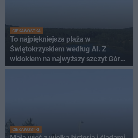
CIEKAWOSTKA
To najpiękniejsza plaża w
Świętokrzyskiem według AI. Z
widokiem na najwyższy szczyt Gór
Świętokrzyskich
CIEKAWOSTKI
Mała wieś z wielką historią i śladami