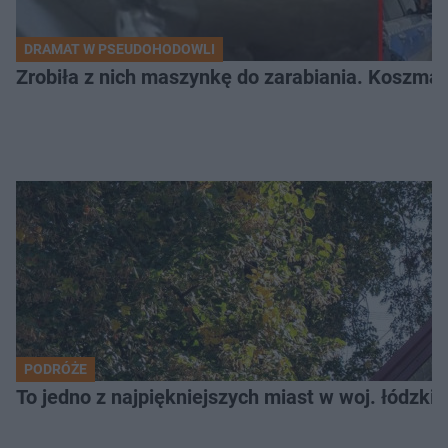
DRAMAT W PSEUDOHODOWLI
Zrobiła z nich maszynkę do zarabiania. Koszmar
PODRÓŻE
To jedno z najpiękniejszych miast w woj. łódzk