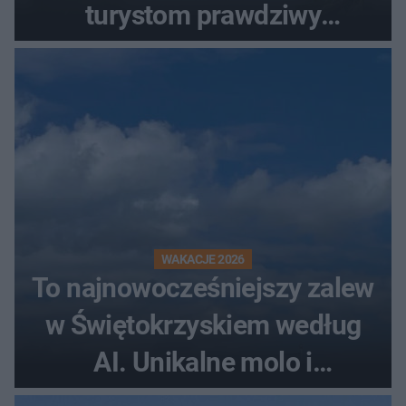
turystom prawdziwy
rollercoaster
WAKACJE 2026
To najnowocześniejszy zalew
w Świętokrzyskiem według
AI. Unikalne molo i
promenada