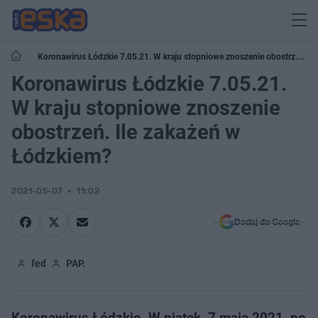
Koronawirus Łódzkie 7.05.21. W kraju stopniowe znoszenie obostrzeń.
Ile zakażeń w Łódzkiem?
Koronawirus Łódzkie 7.05.21.
W kraju stopniowe znoszenie
obostrzeń. Ile zakażeń w
Łódzkiem?
2021-05-07
11:02
Dodaj do Google
fed
PAP.
Koronawirus Łódzkie. W piątek, 7 maja 2021, po