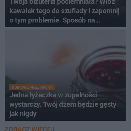
Twoja biżuteria pociemniała? Włóż
kawałek tego do szuflady i zapomnij
o tym problemie. Sposób na
pociemniałą biżuterię
DOMOWE PRZETWORY
Jedna łyżeczka w zupełności
wystarczy. Twój dżem będzie gęsty
jak nigdy
ZOBACZ WIĘCEJ