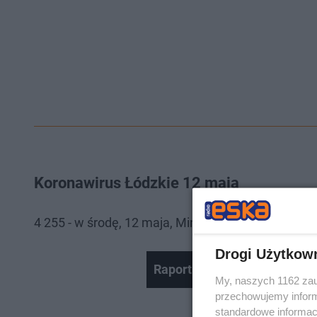
Koronawirus Łódzkie 12 maja
4 255 - w środę, 12 maja, Ministerstwo Zdrowia p
Drogi Użytkow
Raport z anteny 11.05, godz.
My, naszych 1162 zau
przechowujemy informa
standardowe informac