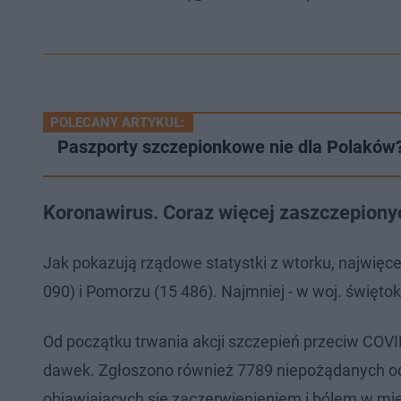
POLECANY ARTYKUŁ:
Paszporty szczepionkowe nie dla Polaków?
Koronawirus. Coraz więcej zaszczepiony
Jak pokazują rządowe statystki z wtorku, najwięc
090) i Pomorzu (15 486). Najmniej - w woj. święto
Od początku trwania akcji szczepień przeciw COVID
dawek. Zgłoszono również 7789 niepożądanych o
objawiających się zaczerwienieniem i bólem w mie