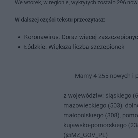
We wtorek, w regionie, wykrytych zostało 296 no
W dalszej części tekstu przeczytasz:
Koronawirus. Coraz więcej zaszczepiony
Łódzkie. Większa liczba szczepionek
Mamy 4 255 nowych i 
z województw: śląskiego (6
mazowieckiego (503), dolno
małopolskiego (308), pomor
kujawsko-pomorskiego (23
(@MZ_GOV_PL)