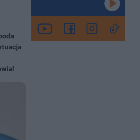
 poda
ytuacja
owia!