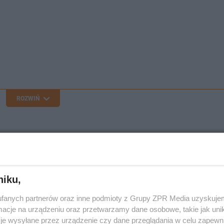
ROZWIŃ
oinformowało o dobowej liczbie zakażeń w kraju. Zmarły 
niku,
10
fanych partnerów oraz inne podmioty z Grupy ZPR Media uzyskujem
cje na urządzeniu oraz przetwarzamy dane osobowe, takie jak unika
je wysyłane przez urządzenie czy dane przeglądania w celu zapewn