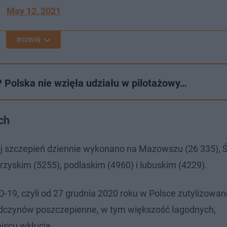
May 12, 2021
ROZWIŃ
 Polska nie wzięła udziału w pilotażowy…
ch
ej szczepień dziennie wykonano na Mazowszu (26 335), Ś
krzyskim (5255), podlaskim (4960) i lubuskim (4229).
-19, czyli od 27 grudnia 2020 roku w Polsce zutylizowa
dczynów poszczepienne, w tym większość łagodnych,
jscu wkłucia.