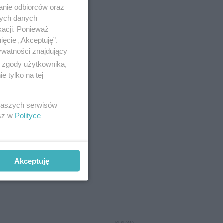
anie odbiorców oraz
nych danych
kacji. Ponieważ
ięcie „Akceptuję”.
ywatności znajdujący
ą zgody użytkownika,
 tylko na tej
 naszych serwisów
esz w
Polityce
Akceptuję