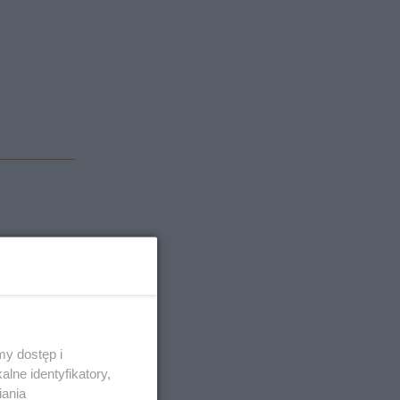
343 osoby.
y dostęp i
lne identyfikatory,
iania