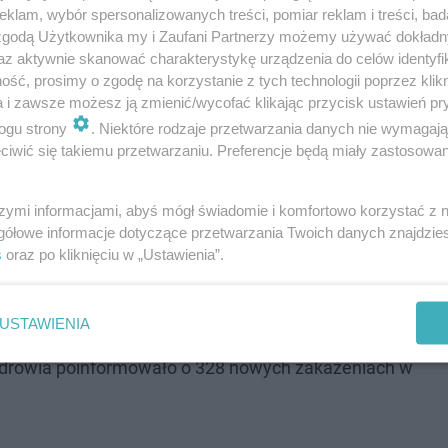
klam, wybór spersonalizowanych treści, pomiar reklam i treści, bad
 zgodą Użytkownika my i Zaufani Partnerzy możemy używać dokład
az aktywnie skanować charakterystykę urządzenia do celów identyfi
ść, prosimy o zgodę na korzystanie z tych technologii poprzez klikn
a i zawsze możesz ją zmienić/wycofać klikając przycisk ustawień pr
ogu strony
. Niektóre rodzaje przetwarzania danych nie wymagaj
iwić się takiemu przetwarzaniu. Preferencje będą miały zastosowanie
szymi informacjami, abyś mógł świadomie i komfortowo korzystać z
gółowe informacje dotyczące przetwarzania Twoich danych znajdzi
s
oraz po kliknięciu w „Ustawienia”.
 098 nowych zakażeń koronawirusem. Zmarło 319 osób.
USTAWIENIA
Zdrowia poinformowało o 328 nowych zakażeniach w