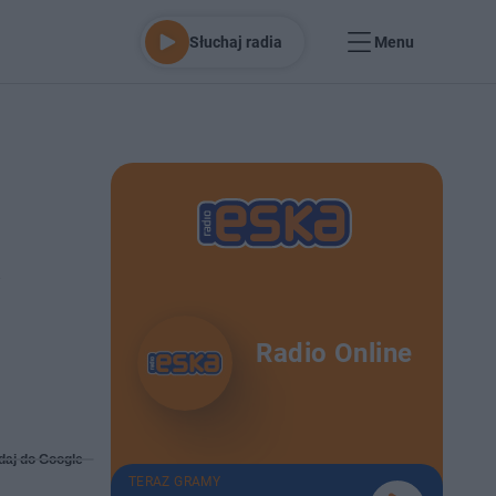
Słuchaj radia
Menu
a
Radio Online
daj do Google
TERAZ GRAMY