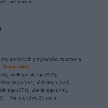
wych zachorowań.
ch
potwierdzonych przypadków zakażenia
#koronawirus
34), wielkopolskiego (523),
śląskiego (364), łódzkiego (328),
skiego (271), lubelskiego (240),
8),— Ministerstwo Zdrowia