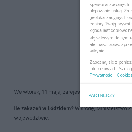
spersonalizowanych re
ulepszanie usług. Za
geolokalizacyjnych or
cenimy Twoją prywatno
Zgoda jest dobrowoln
się w lewym dolnym r
ale masz prawo sprzec
witrynie.
Zapoznaj się z poniż
internetowych. Szcze
Prywatności
i
Cookie
We wtorek, 11 maja, zarejestrowanych zostało 3
PARTNERZY
Ile zakażeń w Łódzkiem?
W środę, Ministerstwo 
województwie.