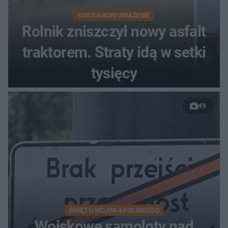
KWOTA ROBI WRAŻENIE
Rolnik zniszczył nowy asfalt
traktorem. Straty idą w setki
tysięcy
49
ŚWIĘTO WOJSKA POLSKIEGO
Wojskowe samoloty nad