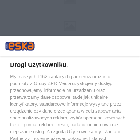
Drogi Użytkowniku,
My, naszych 1162 zaufanych partnerów oraz inne
Żaden utwór zamieszczony w serwisie nie może być powielany i
podmioty z Grupy ZPR Media uzyskujemy dostęp i
rozpowszechniany lub dalej rozpowszechniany w jakikolwiek sposób (w
przechowujemy informacje na urządzeniu oraz
tym także elektroniczny lub mechaniczny) na jakimkolwiek polu
eksploatacji w jakiejkolwiek formie, włącznie z umieszczaniem w
przetwarzamy dane osobowe, takie jak unikalne
Internecie bez pisemnej zgody właściciela praw. Jakiekolwiek użycie lub
identyfikatory, standardowe informacje wysyłane przez
wykorzystanie utworów w całości lub w części z naruszeniem prawa,
tzn. bez właściwej zgody, jest zabronione pod groźbą kary i może być
urządzenie czy dane przeglądania w celu zapewniania
ścigane prawnie.
spersonalizowanych reklam, wybór spersonalizowanych
treści, pomiar reklam i treści, badanie odbiorców oraz
ulepszanie usług. Za zgodą Użytkownika my i Zaufani
Partnerzy możemy używać dokładnych danych