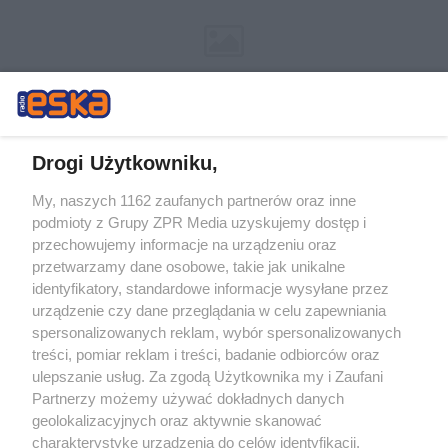
Drogi Użytkowniku,
My, naszych 1162 zaufanych partnerów oraz inne
Żaden utwór zamieszczony w serwisie nie może być powielany i
podmioty z Grupy ZPR Media uzyskujemy dostęp i
rozpowszechniany lub dalej rozpowszechniany w jakikolwiek sposób (w
tym także elektroniczny lub mechaniczny) na jakimkolwiek polu
przechowujemy informacje na urządzeniu oraz
eksploatacji w jakiejkolwiek formie, włącznie z umieszczaniem w
przetwarzamy dane osobowe, takie jak unikalne
Internecie bez pisemnej zgody właściciela praw. Jakiekolwiek użycie lub
identyfikatory, standardowe informacje wysyłane przez
wykorzystanie utworów w całości lub w części z naruszeniem prawa,
tzn. bez właściwej zgody, jest zabronione pod groźbą kary i może być
urządzenie czy dane przeglądania w celu zapewniania
ścigane prawnie.
spersonalizowanych reklam, wybór spersonalizowanych
treści, pomiar reklam i treści, badanie odbiorców oraz
ulepszanie usług. Za zgodą Użytkownika my i Zaufani
Partnerzy możemy używać dokładnych danych
geolokalizacyjnych oraz aktywnie skanować
charakterystykę urządzenia do celów identyfikacji.