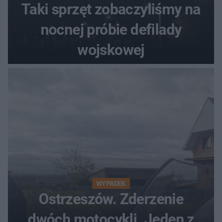
Taki sprzęt zobaczyliśmy na
nocnej próbie defilady
wojskowej
WYPADEK
Ostrzeszów. Zderzenie
dwóch motocykli. Jeden z