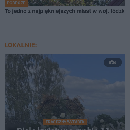
PODRÓŻE
To jedno z najpiękniejszych miast w woj. łódzk
LOKALNIE:
6
TRAGICZNY WYPADEK