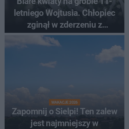
Białe kwiaty na grobie 11-
letniego Wojtusia. Chłopiec
zginął w zderzeniu z
kombajnem
WAKACJE 2026
Zapomnij o Sielpi! Ten zalew
jest najmniejszy w