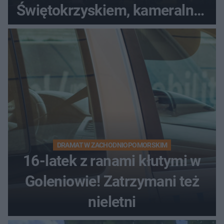
Świętokrzyskiem, kameralny i
bez tłumów
DRAMAT W ZACHODNIOPOMORSKIM
16-latek z ranami kłutymi w
Goleniowie! Zatrzymani też
nieletni