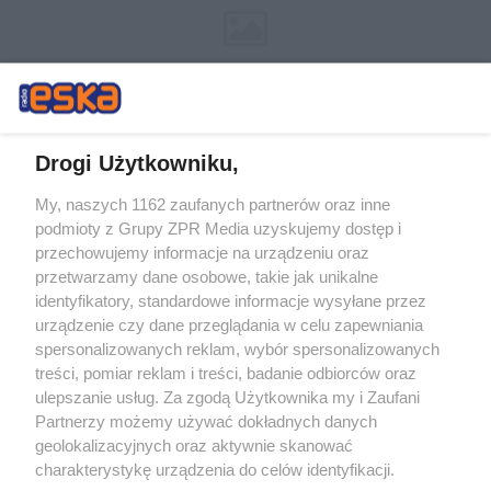
Drogi Użytkowniku,
My, naszych 1162 zaufanych partnerów oraz inne
Żaden utwór zamieszczony w serwisie nie może być powielany i
podmioty z Grupy ZPR Media uzyskujemy dostęp i
rozpowszechniany lub dalej rozpowszechniany w jakikolwiek sposób (w
tym także elektroniczny lub mechaniczny) na jakimkolwiek polu
przechowujemy informacje na urządzeniu oraz
eksploatacji w jakiejkolwiek formie, włącznie z umieszczaniem w
przetwarzamy dane osobowe, takie jak unikalne
Internecie bez pisemnej zgody właściciela praw. Jakiekolwiek użycie lub
identyfikatory, standardowe informacje wysyłane przez
wykorzystanie utworów w całości lub w części z naruszeniem prawa,
tzn. bez właściwej zgody, jest zabronione pod groźbą kary i może być
urządzenie czy dane przeglądania w celu zapewniania
ścigane prawnie.
spersonalizowanych reklam, wybór spersonalizowanych
treści, pomiar reklam i treści, badanie odbiorców oraz
ulepszanie usług. Za zgodą Użytkownika my i Zaufani
Partnerzy możemy używać dokładnych danych
geolokalizacyjnych oraz aktywnie skanować
charakterystykę urządzenia do celów identyfikacji.