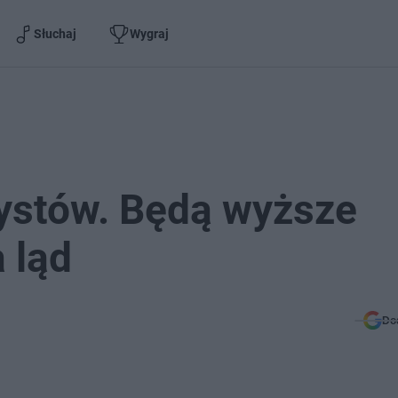
Słuchaj
Wygraj
rystów. Będą wyższe
a ląd
Do