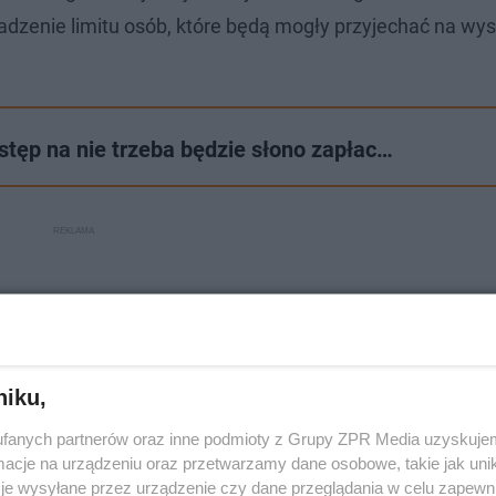
adzenie limitu osób, które będą mogły przyjechać na wy
stęp na nie trzeba będzie słono zapłac…
niku,
fanych partnerów oraz inne podmioty z Grupy ZPR Media uzyskujem
cje na urządzeniu oraz przetwarzamy dane osobowe, takie jak unika
je wysyłane przez urządzenie czy dane przeglądania w celu zapewn