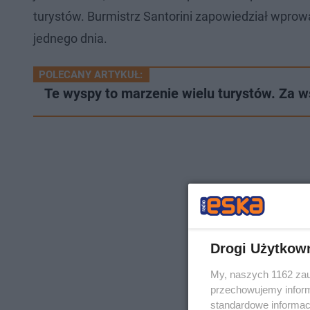
turystów. Burmistrz Santorini zapowiedział wprow
jednego dnia.
POLECANY ARTYKUŁ:
Te wyspy to marzenie wielu turystów. Za w
Drogi Użytkow
My, naszych 1162 zau
przechowujemy informa
standardowe informac