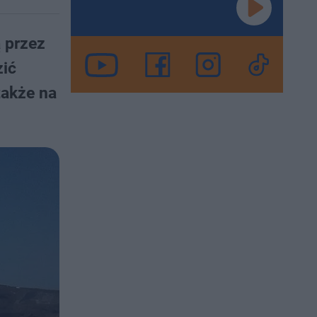
 przez
zić
także na