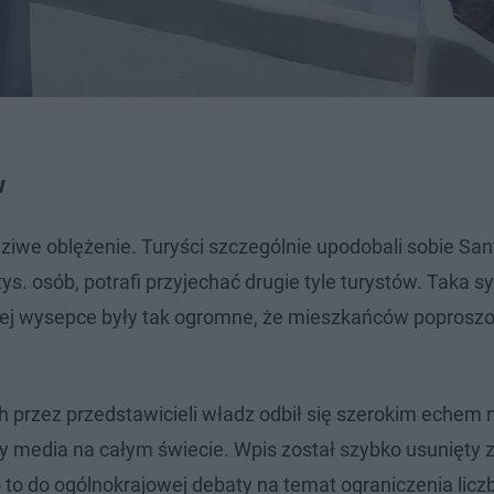
w
iwe oblężenie. Turyści szczególnie upodobali sobie Sant
. osób, potrafi przyjechać drugie tyle turystów. Taka s
kiej wysepce były tak ogromne, że mieszkańców poproszo
rzez przedstawicieli władz odbił się szerokim echem ni
y media na całym świecie. Wpis został szybko usunięty z 
 to do ogólnokrajowej debaty na temat ograniczenia licz