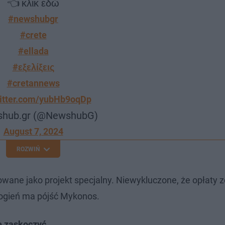
👈 κλικ εδώ
#newshubgr
#crete
#ellada
#εξελίξεις
#cretannews
witter.com/yubHb9oqDp
shub.gr (@NewshubG)
August 7, 2024
ROZWIŃ
towane jako projekt specjalny. Niewykluczone, że opłaty 
ogień ma pójść Mykonos.
e zaskoczyć