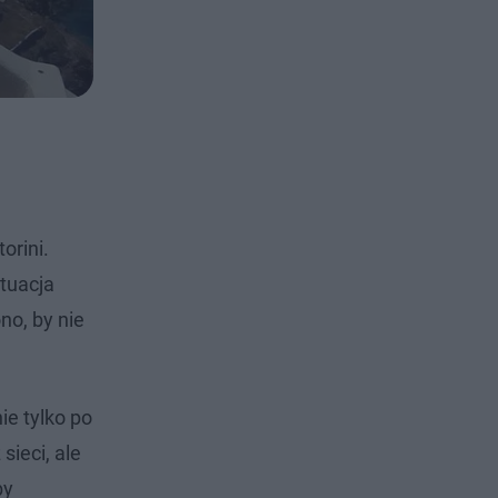
orini.
ytuacja
no, by nie
e tylko po
sieci, ale
by