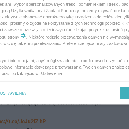
klam, wybór spersonalizowanych treści, pomiar reklam i treści, bad
 zgodą Użytkownika my i Zaufani Partnerzy możemy używać dokład
az aktywnie skanować charakterystykę urządzenia do celów identyfi
ść, prosimy o zgodę na korzystanie z tych technologii poprzez klikn
zy! Turcja, Grecja, Paryż, all inclusive.
a i zawsze możesz ją zmienić/wycofać klikając przycisk ustawień pr
ogu strony
. Niektóre rodzaje przetwarzania danych nie wymagaj
iwić się takiemu przetwarzaniu. Preferencje będą miały zastosowanie
szymi informacjami, abyś mógł świadomie i komfortowo korzystać z
gółowe informacje dotyczące przetwarzania Twoich danych znajdzi
 się grecki rząd, który planuje wprowadzenie wyższych op
s
oraz po kliknięciu w „Ustawienia”.
ieczkowych. Stawka ma zostać poniesiona
z 2 do co najm
eślić, ilu turystów dziennie wyspa jest w stanie „wytrzy
USTAWIENIA
ορίνη με παρεμβάσεις για υπερτουρισμό
ps://t.co/JcJu2fZlhP