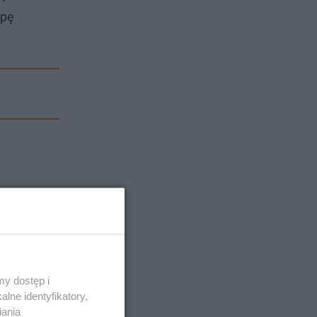
spę
y dostęp i
lne identyfikatory,
iania