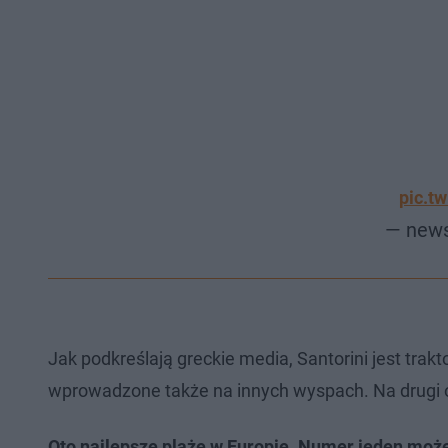
pic.t
— new
Jak podkreślają greckie media, Santorini jest trak
wprowadzone także na innych wyspach. Na drugi 
Oto najlepsze plaże w Europie. Numer jeden moż