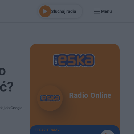
Słuchaj radia
Menu
o
ić?
Radio Online
daj do Google
TERAZ GRAMY