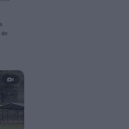
a
 do
8