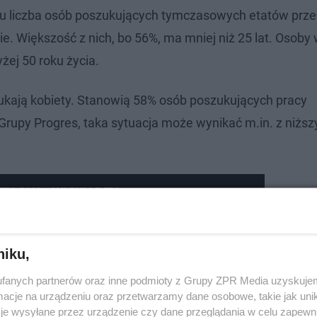
oku liczba osób poszukujących tymczasowych etatów prz
e. Większość z nich, bo 56%, ma mniej niż 25 lat. Osoby
żej 50 roku życia.
zukają kobiety. Stanowią 58% osób poszukujących pracy
rupy Progres, taka sytuacja może wynikać m.in. z niższ
IĘTACH? - WYWIADEX
niku,
fanych partnerów oraz inne podmioty z Grupy ZPR Media uzyskujem
cje na urządzeniu oraz przetwarzamy dane osobowe, takie jak unika
je wysyłane przez urządzenie czy dane przeglądania w celu zapewn