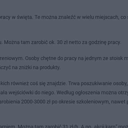
racy w święta. Te można znaleźć w wielu miejscach, co 
. Można tam zarobić ok. 30 zł netto za godzinę pracy.
zeniowym. Osoby chętne do pracy na jednym ze stoisk 
czyć na zniżki na produkty.
akich również coś się znajdzie. Trwa poszukiwanie osoby,
awała wejściówki do niego. Według ogłoszenia można otr
arobienia 2000-3000 zł po okresie szkoleniowym, nawet 
karpiem. Można tam zarobić 31 zł/h. A po „akcji karp” mo