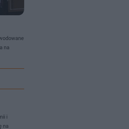
spowodowane
a na
ii i
ę na