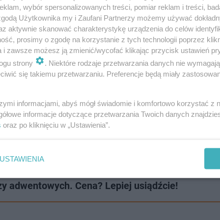
klam, wybór spersonalizowanych treści, pomiar reklam i treści, bad
 zgodą Użytkownika my i Zaufani Partnerzy możemy używać dokład
az aktywnie skanować charakterystykę urządzenia do celów identyfi
ść, prosimy o zgodę na korzystanie z tych technologii poprzez klikn
a i zawsze możesz ją zmienić/wycofać klikając przycisk ustawień pr
ogu strony
. Niektóre rodzaje przetwarzania danych nie wymagaj
iwić się takiemu przetwarzaniu. Preferencje będą miały zastosowanie
 na jarmarkach bożonarodzeniowych, które są oblegane p
szymi informacjami, abyś mógł świadomie i komfortowo korzystać z
gółowe informacje dotyczące przetwarzania Twoich danych znajdzi
ki w handlu zaczynają się od 30 zł brutto za godzinę, al
s
oraz po kliknięciu w „Ustawienia”.
, poszukuje się pracowników do restauracji, dostawców
USTAWIENIA
zy adwentowych. Cena? Lepiej usiądźcie!