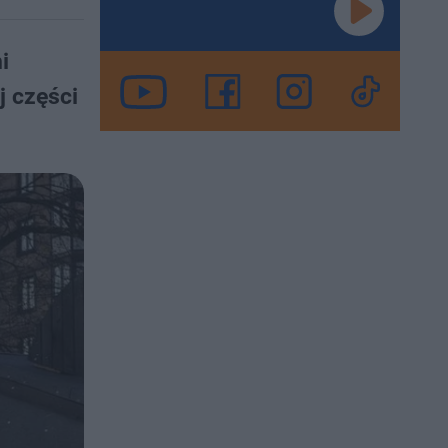
i
 części