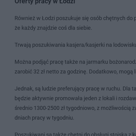
Oferty pracy w Łodzi
Również w Łodzi poszukuje się osób chętnych do p
że każdy znajdzie coś dla siebie.
Trwają poszukiwania kasjera/kasjerki na lodowisku
Można podjąć pracę także na jarmarku bożonarod
zarobić 32 zł netto za godzinę. Dodatkowo, mogą li
Jednak, są ludzie preferujący pracę w ruchu. Dla t
będzie aktywnie promowała jeden z lokali i rozd
średnio 1300-2500 zł tygodniowo, z możliwością z
dniach pracy w tygodniu.
Poszukiwani są także chętni do obsługi stoiska z 