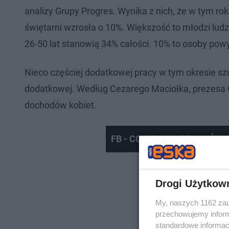
analizy Grupy Progres. Wynika z nich, że w tym r
świętami wzrosła o 10%. Większość to młodzi ludzi
26-50 lat stanowią 34% całości. 10% to osoby powy
Nieco częściej dodatkowej pracy w tym okresie s
dodatkowej. Według Cezarego Maciołka, prezesa G
dochodów kobiet.
FB - CO CIĘ WKURZA W ŚW
Drogi Użytkow
My, naszych 1162 zau
przechowujemy informa
standardowe informac