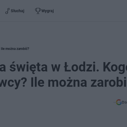
Słuchaj
Wygraj
Ile można zarobić?
a święta w Łodzi. Kog
wcy? Ile można zarob
Do