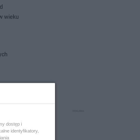
ed
 w wieku
ych
y dostęp i
lne identyfikatory,
iania