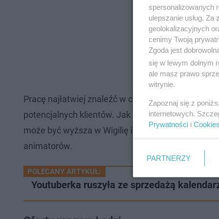
spersonalizowanych re
ulepszanie usług. Za
geolokalizacyjnych or
cenimy Twoją prywatno
Zgoda jest dobrowoln
się w lewym dolnym r
ale masz prawo sprzec
witrynie.
Pracę najłatwiej znaleźć w centrach handlowych i
Zapoznaj się z poniż
internetowych. Szcze
potencjalnych klientów. Jak podaje money.pl zarob
Prywatności
i
Cookie
może być wyższa w Wigilię i weekendy. Dodatkowo
animatorów.
PARTNERZY
POLECANY ARTYKUŁ:
Youtuberka ruszyła ze sprzedażą kalendar