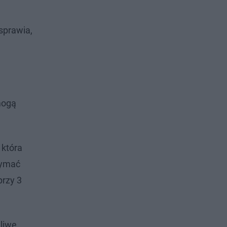
sprawia,
mogą
 która
zymać
przy 3
żliwe