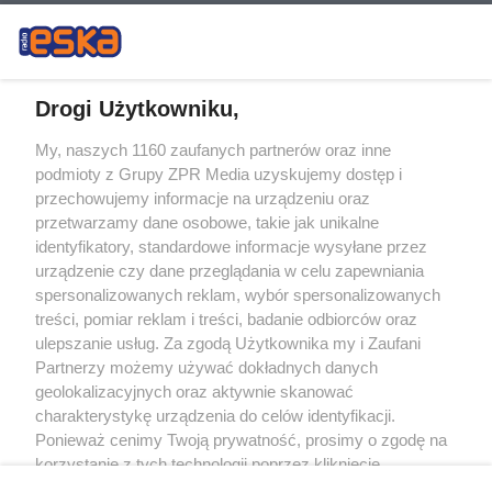
Drogi Użytkowniku,
My, naszych 1160 zaufanych partnerów oraz inne
Żaden utwór zamieszczony w serwisie nie może być powielany i
podmioty z Grupy ZPR Media uzyskujemy dostęp i
rozpowszechniany lub dalej rozpowszechniany w jakikolwiek sposób (w
tym także elektroniczny lub mechaniczny) na jakimkolwiek polu
przechowujemy informacje na urządzeniu oraz
eksploatacji w jakiejkolwiek formie, włącznie z umieszczaniem w Internecie
przetwarzamy dane osobowe, takie jak unikalne
bez pisemnej zgody właściciela praw. Jakiekolwiek użycie lub
wykorzystanie utworów w całości lub w części z naruszeniem prawa, tzn.
identyfikatory, standardowe informacje wysyłane przez
bez właściwej zgody, jest zabronione pod groźbą kary i może być ścigane
urządzenie czy dane przeglądania w celu zapewniania
prawnie.
spersonalizowanych reklam, wybór spersonalizowanych
treści, pomiar reklam i treści, badanie odbiorców oraz
ulepszanie usług. Za zgodą Użytkownika my i Zaufani
Partnerzy możemy używać dokładnych danych
geolokalizacyjnych oraz aktywnie skanować
charakterystykę urządzenia do celów identyfikacji.
O nas
Ponieważ cenimy Twoją prywatność, prosimy o zgodę na
korzystanie z tych technologii poprzez kliknięcie
Informacje prawne
„Akceptuję”. Zgoda jest dobrowolna i zawsze możesz ją