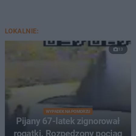
LOKALNIE:
13
WYPADEK NA POMORZU
Pijany 67-latek zignorował
rogatki. Rozpędzony pociąg