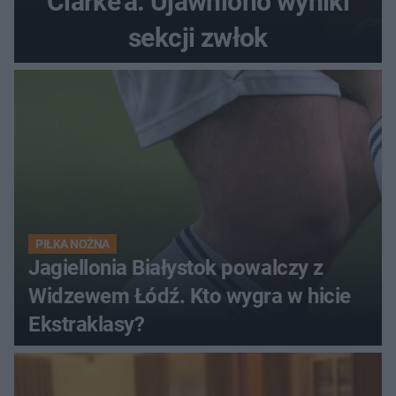
Clarke'a. Ujawniono wyniki
sekcji zwłok
PIŁKA NOŻNA
Jagiellonia Białystok powalczy z
Widzewem Łódź. Kto wygra w hicie
Ekstraklasy?