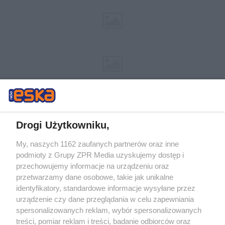
Drogi Użytkowniku,
My, naszych 1162 zaufanych partnerów oraz inne
Żaden utwór zamieszczony w serwisie nie może być powielany i
podmioty z Grupy ZPR Media uzyskujemy dostęp i
rozpowszechniany lub dalej rozpowszechniany w jakikolwiek sposób (w
tym także elektroniczny lub mechaniczny) na jakimkolwiek polu
przechowujemy informacje na urządzeniu oraz
eksploatacji w jakiejkolwiek formie, włącznie z umieszczaniem w
przetwarzamy dane osobowe, takie jak unikalne
Internecie bez pisemnej zgody właściciela praw. Jakiekolwiek użycie lub
identyfikatory, standardowe informacje wysyłane przez
wykorzystanie utworów w całości lub w części z naruszeniem prawa,
tzn. bez właściwej zgody, jest zabronione pod groźbą kary i może być
urządzenie czy dane przeglądania w celu zapewniania
ścigane prawnie.
spersonalizowanych reklam, wybór spersonalizowanych
treści, pomiar reklam i treści, badanie odbiorców oraz