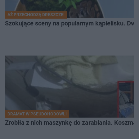
AŻ PRZECHODZĄ DRESZCZE!
Szokujące sceny na popularnym kąpielisku. Dwa p
DRAMAT W PSEUDOHODOWLI
Zrobiła z nich maszynkę do zarabiania. Koszmar