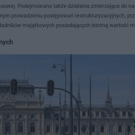
ansowej. Podejmowano także działania zmierzające do na
rnym prowadzeniu postępowań restrukturyzacyjnych, prz
adników majątkowych posiadających istotną wartość ma
cnych