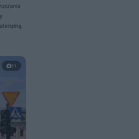
ruszania
y
terialną.
11