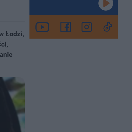
w Łodzi,
ci,
anie