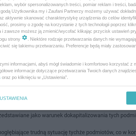
klam, wybór spersonalizowanych treści, pomiar reklam i treści, bad
 zgodą Użytkownika my i Zaufani Partnerzy możemy używać dokład
az aktywnie skanować charakterystykę urządzenia do celów identyfi
ść, prosimy o zgodę na korzystanie z tych technologii poprzez klikn
a i zawsze możesz ją zmienić/wycofać klikając przycisk ustawień pr
ogu strony
. Niektóre rodzaje przetwarzania danych nie wymagaj
iwić się takiemu przetwarzaniu. Preferencje będą miały zastosowanie
ponad
70 milionów złotych
dotacji z Państwowej Agencj
szymi informacjami, abyś mógł świadomie i komfortowo korzystać z
ponad
73 milionów złotych.
gółowe informacje dotyczące przetwarzania Twoich danych znajdzi
s
oraz po kliknięciu w „Ustawienia”.
lności grupy były czynności polegające na pozyskiwaniu
w majątkowych i innego mienia od szeregu podmiotów p
USTAWIENIA
oziła upadłość, następnie wprowadzanie do ich zarządó
rzedstawiane jako warunek dokapitalizowania tych podm
pogłębiające trudną sytuację tychże podmiotów, co w ko