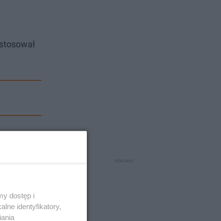
stosował
y dostęp i
lne identyfikatory,
iania