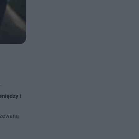
w
eniędzy i
nizowaną