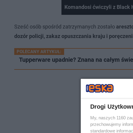
Komandosi ćwiczyli z Black
Sześć osób spośród zatrzymanych zostało
areszt
dozór policji, zakaz opuszczania kraju i poręcze
POLECANY ARTYKUŁ:
Tupperware upadnie? Znana na całym świe
Drogi Użytkow
My, naszych 1160 zau
przechowujemy informa
standardowe informac