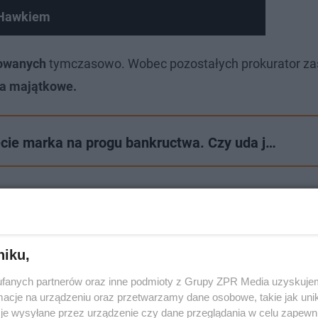
 Hawkiem
owanych
tymczasowo. Wobec pozostałych prokurator za
nia majątkowe.
cie marka na progu bankructwa. Czy uda j…
niku,
fanych partnerów oraz inne podmioty z Grupy ZPR Media uzyskujem
cje na urządzeniu oraz przetwarzamy dane osobowe, takie jak unika
je wysyłane przez urządzenie czy dane przeglądania w celu zapewn