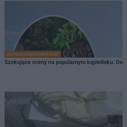
AŻ PRZECHODZĄ DRESZCZE!
Szokujące sceny na popularnym kąpielisku. Dwa p