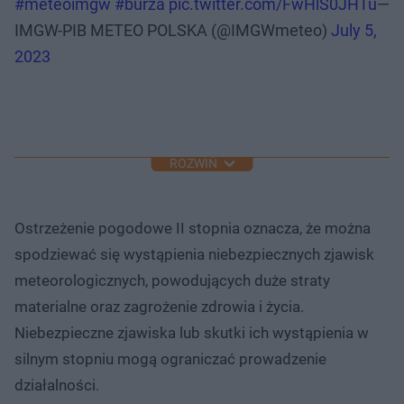
#meteoimgw
#burza
pic.twitter.com/FwHlS0JHTu
—
IMGW-PIB METEO POLSKA (@IMGWmeteo)
July 5,
2023
ROZWIŃ
Ostrzeżenie pogodowe II stopnia oznacza, że można
spodziewać się wystąpienia niebezpiecznych zjawisk
meteorologicznych, powodujących duże straty
materialne oraz zagrożenie zdrowia i życia.
Niebezpieczne zjawiska lub skutki ich wystąpienia w
silnym stopniu mogą ograniczać prowadzenie
działalności.