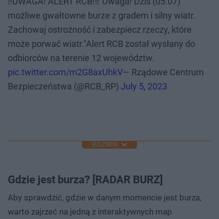
‼UWAGA! ALERT RCB!‼"Uwaga! Dziś (05.07)
możliwe gwałtowne burze z gradem i silny wiatr.
Zachowaj ostrożność i zabezpiecz rzeczy, które
może porwać wiatr."Alert RCB został wysłany do
odbiorców na terenie 12 województw.
pic.twitter.com/m2G8axUhkV
— Rządowe Centrum
Bezpieczeństwa (@RCB_RP)
July 5, 2023
ROZWIŃ
Gdzie jest burza? [RADAR BURZ]
Aby sprawdzić, gdzie w danym momencie jest burza,
warto zajrzeć na jedną z interaktywnych map