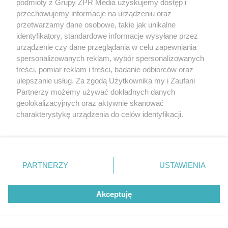
podmioty z Grupy ZPR Media uzyskujemy dostęp i
rozpowszechniany lub dalej rozpowszechniany w jakikolwiek sposób (w
tym także elektroniczny lub mechaniczny) na jakimkolwiek polu
przechowujemy informacje na urządzeniu oraz
eksploatacji w jakiejkolwiek formie, włącznie z umieszczaniem w
przetwarzamy dane osobowe, takie jak unikalne
Internecie bez pisemnej zgody właściciela praw. Jakiekolwiek użycie lub
identyfikatory, standardowe informacje wysyłane przez
wykorzystanie utworów w całości lub w części z naruszeniem prawa,
tzn. bez właściwej zgody, jest zabronione pod groźbą kary i może być
urządzenie czy dane przeglądania w celu zapewniania
ścigane prawnie.
spersonalizowanych reklam, wybór spersonalizowanych
treści, pomiar reklam i treści, badanie odbiorców oraz
ulepszanie usług. Za zgodą Użytkownika my i Zaufani
Partnerzy możemy używać dokładnych danych
geolokalizacyjnych oraz aktywnie skanować
charakterystykę urządzenia do celów identyfikacji.
Ponieważ cenimy Twoją prywatność, prosimy o zgodę na
O nas
korzystanie z tych technologii poprzez kliknięcie
Informacje prawne
„Akceptuję”. Zgoda jest dobrowolna i zawsze możesz ją
zmienić/wycofać klikając przycisk ustawień prywatności
PARTNERZY
USTAWIENIA
Nasze serwisy
znajdujący się w lewym dolnym rogu strony
. Niektóre
rodzaje przetwarzania danych nie wymagają zgody
© 2026 Grupa ZPR Media
Akceptuję
użytkownika, ale masz prawo sprzeciwić się takiemu
przetwarzaniu. Preferencje będą miały zastosowanie tylko
na tej witrynie.