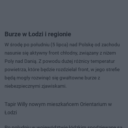
Burze w Łodzi i regionie
W środę po południu (5 lipca) nad Polskę od zachodu
nasunie się aktywny front chłodny, związany z niżem
Poly nad Danią. Z powodu dużej różnicy temperatur
powietrza, które będzie rozdzielał front, w jego strefie
będą mogły rozwinąć się gwałtowne burze z
niebezpiecznymi zjawiskami.
Tapir Willy nowym mieszkańcem Orientarium w
Łodzi
Po południu w województwie łódzkim spodziewane są