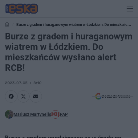
Burze z gradem i huraganowym wiatrem w Łódzkiem. Do mieszkańców
wysłano alert RCB!
Burze z gradem i huraganowym
wiatrem w Łódzkiem. Do
mieszkańców wysłano alert
RCB!
2023-07-05
8:10
Dodaj do Google
Mariusz Martynelis
PAP
Burze z gradem spodziewane są w środę po