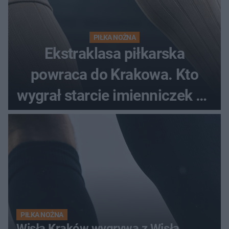
PIŁKA NOŻNA
Ekstraklasa piłkarska
powraca do Krakowa. Kto
wygrał starcie imienniczek na
pełnym stadionie
PIŁKA NOŻNA
Wisła Kraków wygrywa z Wisłą