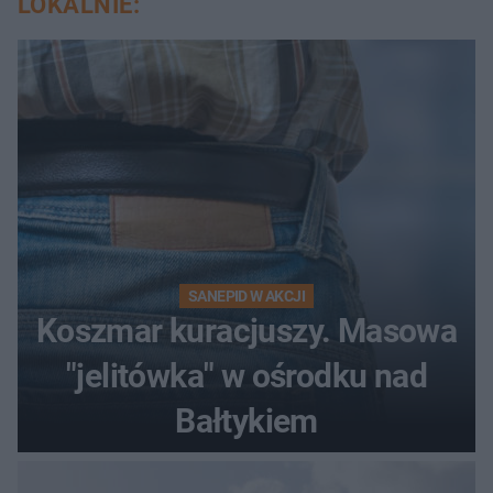
LOKALNIE:
SANEPID W AKCJI
Koszmar kuracjuszy. Masowa
"jelitówka" w ośrodku nad
Bałtykiem