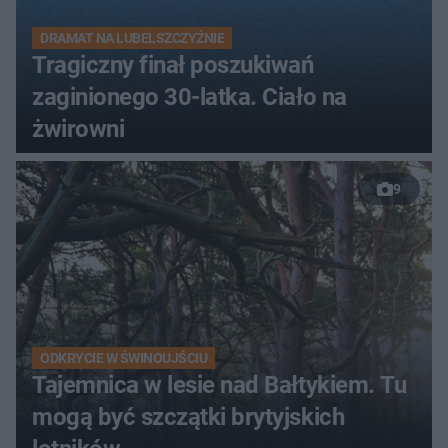
DRAMAT NA LUBELSZCZYŹNIE
Tragiczny finał poszukiwań
zaginionego 30-latka. Ciało na
żwirowni
9
ODKRYCIE W ŚWINOUJŚCIU
Tajemnica w lesie nad Bałtykiem. Tu
mogą być szczątki brytyjskich