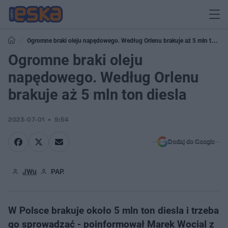
Ogromne braki oleju napędowego. Według Orlenu brakuje aż 5 mln ton
diesla
Ogromne braki oleju
napędowego. Według Orlenu
brakuje aż 5 mln ton diesla
2023-07-01
9:54
Dodaj do Google
JWu
PAP.
W Polsce brakuje około 5 mln ton diesla i trzeba
go sprowadzać - poinformował Marek Wocial z