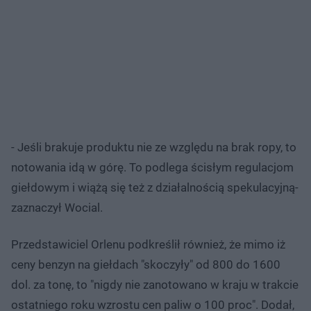
- Jeśli brakuje produktu nie ze względu na brak ropy, to
notowania idą w górę. To podlega ścisłym regulacjom
giełdowym i wiążą się też z działalnością spekulacyjną-
zaznaczył Wocial.
Przedstawiciel Orlenu podkreślił również, że mimo iż
ceny benzyn na giełdach "skoczyły" od 800 do 1600
dol. za tonę, to "nigdy nie zanotowano w kraju w trakcie
ostatniego roku wzrostu cen paliw o 100 proc". Dodał,