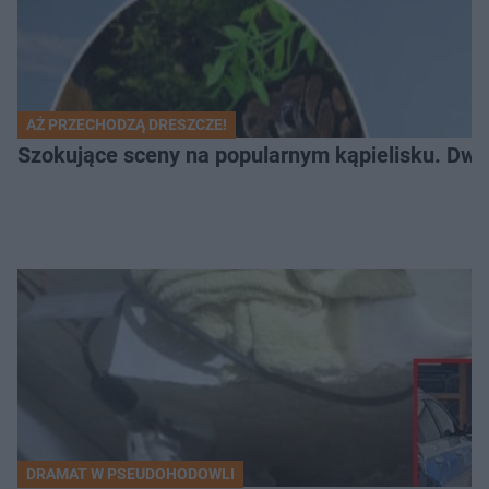
AŻ PRZECHODZĄ DRESZCZE!
Szokujące sceny na popularnym kąpielisku. Dwa p
DRAMAT W PSEUDOHODOWLI