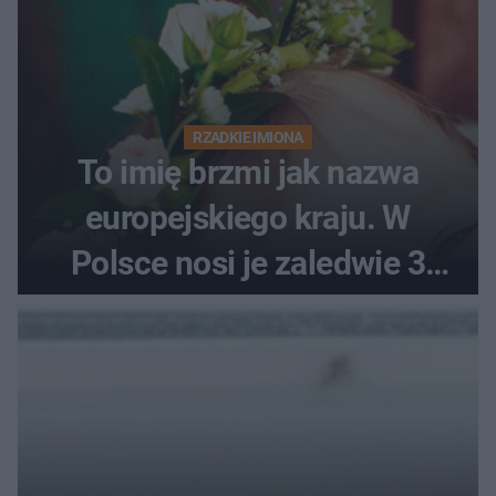
RZADKIE IMIONA
To imię brzmi jak nazwa
europejskiego kraju. W
Polsce nosi je zaledwie 3
kobiety