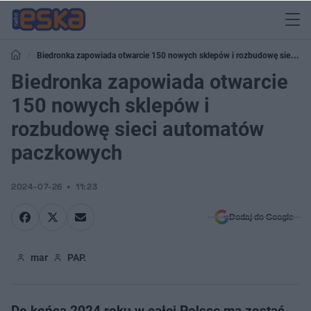
Biedronka zapowiada otwarcie 150 nowych sklepów i rozbudowę sieci
automatów paczkowych
Biedronka zapowiada otwarcie
150 nowych sklepów i
rozbudowę sieci automatów
paczkowych
2024-07-26
11:23
Dodaj do Google
mar
PAP.
Do końca 2024 roku w całej Polsce ma zostać