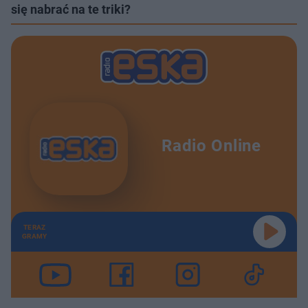
się nabrać na te triki?
Radio Online
TERAZ
GRAMY