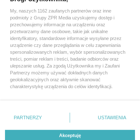
My, naszych 1162 zaufanych partnerów oraz inne
Żaden utwór zamieszczony w serwisie nie może być powielany i
podmioty z Grupy ZPR Media uzyskujemy dostęp i
rozpowszechniany lub dalej rozpowszechniany w jakikolwiek sposób (w
tym także elektroniczny lub mechaniczny) na jakimkolwiek polu
przechowujemy informacje na urządzeniu oraz
eksploatacji w jakiejkolwiek formie, włącznie z umieszczaniem w
przetwarzamy dane osobowe, takie jak unikalne
Internecie bez pisemnej zgody właściciela praw. Jakiekolwiek użycie lub
identyfikatory, standardowe informacje wysyłane przez
wykorzystanie utworów w całości lub w części z naruszeniem prawa,
tzn. bez właściwej zgody, jest zabronione pod groźbą kary i może być
urządzenie czy dane przeglądania w celu zapewniania
ścigane prawnie.
spersonalizowanych reklam, wybór spersonalizowanych
treści, pomiar reklam i treści, badanie odbiorców oraz
ulepszanie usług. Za zgodą Użytkownika my i Zaufani
Partnerzy możemy używać dokładnych danych
geolokalizacyjnych oraz aktywnie skanować
charakterystykę urządzenia do celów identyfikacji.
Ponieważ cenimy Twoją prywatność, prosimy o zgodę na
O nas
korzystanie z tych technologii poprzez kliknięcie
Informacje prawne
„Akceptuję”. Zgoda jest dobrowolna i zawsze możesz ją
zmienić/wycofać klikając przycisk ustawień prywatności
PARTNERZY
USTAWIENIA
Nasze serwisy
znajdujący się w lewym dolnym rogu strony
. Niektóre
rodzaje przetwarzania danych nie wymagają zgody
© 2026 Grupa ZPR Media
Akceptuję
użytkownika, ale masz prawo sprzeciwić się takiemu