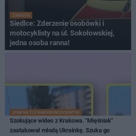
Z MIASTA
Siedlce: Zderzenie osobówki i
motocyklisty na ul. Sokołowskiej,
jedna osoba ranna!
ATAK NA TLE NARODOWOŚCIOWYM
Szokujące wideo z Krakowa. "Mięśniak"
zaatakował młodą Ukrainkę. Szuka go