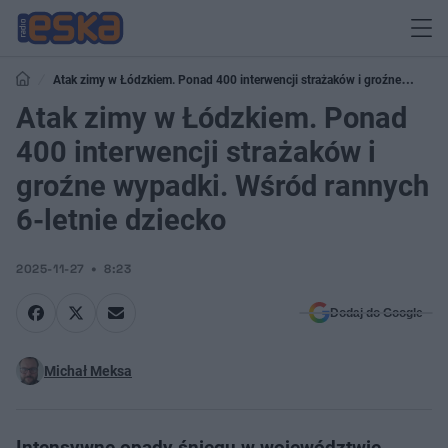
Atak zimy w Łódzkiem. Ponad 400 interwencji strażaków i groźne
wypadki. Wśród rannych 6-letnie dziecko
Atak zimy w Łódzkiem. Ponad
400 interwencji strażaków i
groźne wypadki. Wśród rannych
6-letnie dziecko
2025-11-27
8:23
Dodaj do Google
Michał Meksa
Intensywne opady śniegu w województwie