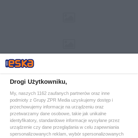
Drogi Użytkowniku,
My, naszych 1162 zaufanych partnerów oraz inne
Żaden utwór zamieszczony w serwisie nie może być powielany i
podmioty z Grupy ZPR Media uzyskujemy dostęp i
rozpowszechniany lub dalej rozpowszechniany w jakikolwiek sposób (w
przechowujemy informacje na urządzeniu oraz
tym także elektroniczny lub mechaniczny) na jakimkolwiek polu
eksploatacji w jakiejkolwiek formie, włącznie z umieszczaniem w
przetwarzamy dane osobowe, takie jak unikalne
Internecie bez pisemnej zgody właściciela praw. Jakiekolwiek użycie lub
identyfikatory, standardowe informacje wysyłane przez
wykorzystanie utworów w całości lub w części z naruszeniem prawa,
tzn. bez właściwej zgody, jest zabronione pod groźbą kary i może być
urządzenie czy dane przeglądania w celu zapewniania
ścigane prawnie.
spersonalizowanych reklam, wybór spersonalizowanych