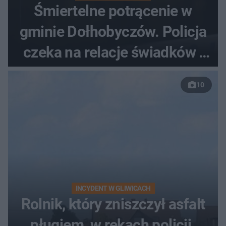
Śmiertelne potrącenie w
gminie Dołhobyczów. Policja
czeka na relacje świadków i
nagrania z kamer
10
INCYDENT W GLIWICACH
Rolnik, który zniszczył asfalt
pługiem, w rękach policji.