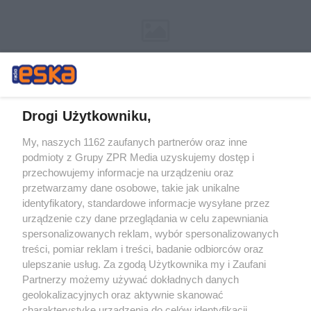
Drogi Użytkowniku,
My, naszych 1162 zaufanych partnerów oraz inne
Żaden utwór zamieszczony w serwisie nie może być powielany i
podmioty z Grupy ZPR Media uzyskujemy dostęp i
rozpowszechniany lub dalej rozpowszechniany w jakikolwiek sposób (w
tym także elektroniczny lub mechaniczny) na jakimkolwiek polu
przechowujemy informacje na urządzeniu oraz
eksploatacji w jakiejkolwiek formie, włącznie z umieszczaniem w
przetwarzamy dane osobowe, takie jak unikalne
Internecie bez pisemnej zgody właściciela praw. Jakiekolwiek użycie lub
identyfikatory, standardowe informacje wysyłane przez
wykorzystanie utworów w całości lub w części z naruszeniem prawa,
tzn. bez właściwej zgody, jest zabronione pod groźbą kary i może być
urządzenie czy dane przeglądania w celu zapewniania
ścigane prawnie.
spersonalizowanych reklam, wybór spersonalizowanych
treści, pomiar reklam i treści, badanie odbiorców oraz
ulepszanie usług. Za zgodą Użytkownika my i Zaufani
Partnerzy możemy używać dokładnych danych
geolokalizacyjnych oraz aktywnie skanować
charakterystykę urządzenia do celów identyfikacji.