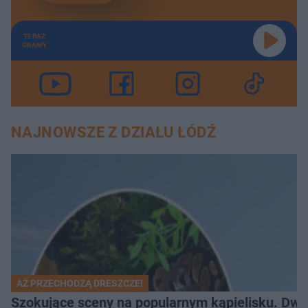
TERAZ
GRAMY
NAJNOWSZE Z DZIAŁU ŁÓDŹ
AŻ PRZECHODZĄ DRESZCZE!
Szokujące sceny na popularnym kąpielisku. Dwa p