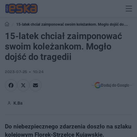
15-latek chciał zaimponować swoim koleżankom. Mogło dojść do
tragedii
15-latek chciał zaimponować
swoim koleżankom. Mogło
dojść do tragedii
2023-07-25
10:24
Dodaj do Google
K.Ba
Do niebezpiecznego zdarzenia doszło na szlaku
kolejowym Florek-Strzelce Kujawskie.