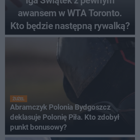
Iga Świątek z pewnym
awansem w WTA Toronto.
Kto będzie następną rywalką?
ŻUŻEL
Abramczyk Polonia Bydgoszcz
deklasuje Polonię Piła. Kto zdobył
punkt bonusowy?