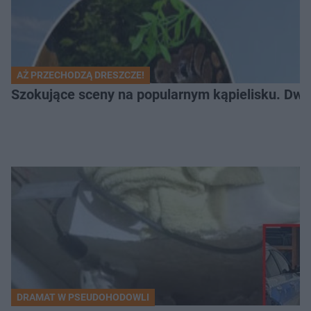
AŻ PRZECHODZĄ DRESZCZE!
Szokujące sceny na popularnym kąpielisku. Dwa p
DRAMAT W PSEUDOHODOWLI