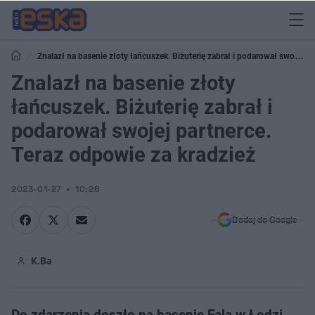
Znalazł na basenie złoty łańcuszek. Biżuterię zabrał i podarował swojej
partnerce. Teraz odpowie za kradzież
Znalazł na basenie złoty
łańcuszek. Biżuterię zabrał i
podarował swojej partnerce.
Teraz odpowie za kradzież
2023-01-27
10:26
Dodaj do Google
K.Ba
Do zdarzenia doszło na basenie Fala w Łodzi.