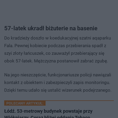
57-latek ukradł biżuterie na basenie
Do kradzieży doszło w koedukacyjnej szatni aqaparku
Fala. Pewnej kobiecie podczas przebierania spadł z
szyi złoty łańcuszek, co zauważył przebierający się
obok 57-latek. Mężczyzna postanowił zabrać zgubę.
Na jego nieszczęście, funkcjonariusze policji nawiązali
kontakt z obiektem i zabezpieczyli zapis monitoringu.
Dzięki temu udało się ustalić wizerunek podejrzanego.
POLECANY ARTYKUŁ:
Łódź. 53-metrowy budynek powstaje przy
Włókniarzy. Coraz bliżej oddania Tobaco …