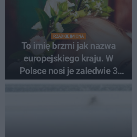
RZADKIE IMIONA
To imię brzmi jak nazwa
europejskiego kraju. W
Polsce nosi je zaledwie 3
kobiety