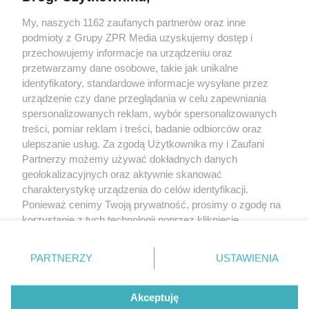
My, naszych 1162 zaufanych partnerów oraz inne
Żaden utwór zamieszczony w serwisie nie może być powielany i
podmioty z Grupy ZPR Media uzyskujemy dostęp i
rozpowszechniany lub dalej rozpowszechniany w jakikolwiek sposób (w
tym także elektroniczny lub mechaniczny) na jakimkolwiek polu
przechowujemy informacje na urządzeniu oraz
eksploatacji w jakiejkolwiek formie, włącznie z umieszczaniem w Internecie
przetwarzamy dane osobowe, takie jak unikalne
bez pisemnej zgody właściciela praw. Jakiekolwiek użycie lub
identyfikatory, standardowe informacje wysyłane przez
wykorzystanie utworów w całości lub w części z naruszeniem prawa, tzn.
bez właściwej zgody, jest zabronione pod groźbą kary i może być ścigane
urządzenie czy dane przeglądania w celu zapewniania
prawnie.
spersonalizowanych reklam, wybór spersonalizowanych
treści, pomiar reklam i treści, badanie odbiorców oraz
ulepszanie usług. Za zgodą Użytkownika my i Zaufani
Partnerzy możemy używać dokładnych danych
geolokalizacyjnych oraz aktywnie skanować
charakterystykę urządzenia do celów identyfikacji.
Ponieważ cenimy Twoją prywatność, prosimy o zgodę na
O nas
korzystanie z tych technologii poprzez kliknięcie
Informacje prawne
„Akceptuję”. Zgoda jest dobrowolna i zawsze możesz ją
zmienić/wycofać klikając przycisk ustawień prywatności
Nasze serwisy
PARTNERZY
USTAWIENIA
znajdujący się w lewym dolnym rogu strony
. Niektóre
rodzaje przetwarzania danych nie wymagają zgody
© 2026 Grupa ZPR Media
Akceptuję
użytkownika, ale masz prawo sprzeciwić się takiemu