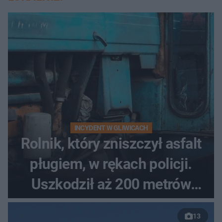
INCYDENT W GLIWICACH
Rolnik, który zniszczył asfalt
pługiem, w rękach policji.
Uszkodził aż 200 metrów
nowej drogi
13