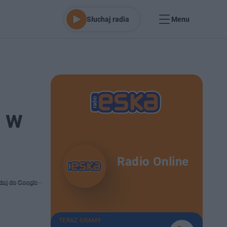
Słuchaj radia
Menu
o w
Radio Online
daj do Google
TERAZ GRAMY