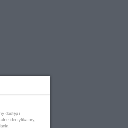
y dostęp i
lne identyfikatory,
iania