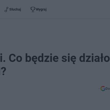
Słuchaj
Wygraj
. Co będzie się dział
d?
Do