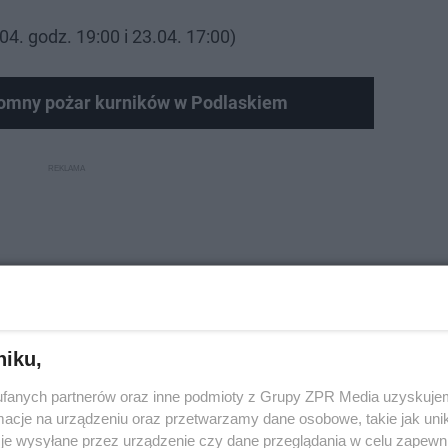
04. godz. 19:00 i 23.04. 17:00)
gromny pożar kurników w Podlaskiem
niku,
fanych partnerów oraz inne podmioty z Grupy ZPR Media uzyskujem
cje na urządzeniu oraz przetwarzamy dane osobowe, takie jak unika
je wysyłane przez urządzenie czy dane przeglądania w celu zapewn