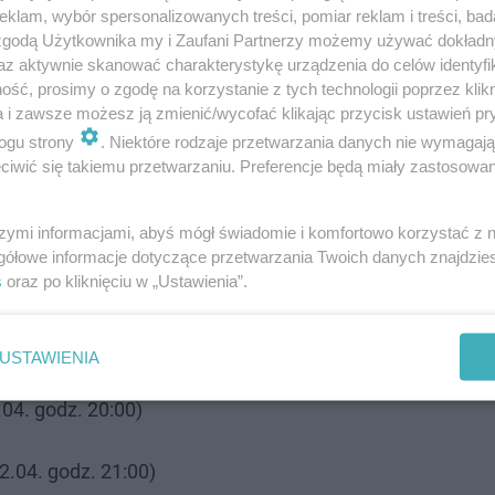
klam, wybór spersonalizowanych treści, pomiar reklam i treści, bad
 zgodą Użytkownika my i Zaufani Partnerzy możemy używać dokład
raniczny wyjazd tańszy od wycieczki w P…
az aktywnie skanować charakterystykę urządzenia do celów identyfi
ść, prosimy o zgodę na korzystanie z tych technologii poprzez klikn
a i zawsze możesz ją zmienić/wycofać klikając przycisk ustawień pr
ogu strony
. Niektóre rodzaje przetwarzania danych nie wymagaj
iwić się takiemu przetwarzaniu. Preferencje będą miały zastosowanie
. godz. 19:00)
szymi informacjami, abyś mógł świadomie i komfortowo korzystać z
gółowe informacje dotyczące przetwarzania Twoich danych znajdzi
s
oraz po kliknięciu w „Ustawienia”.
USTAWIENIA
.04. godz. 20:00)
.04. godz. 21:00)