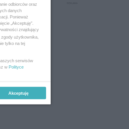
anie odbiorców oraz
nych danych
kacji. Ponieważ
ięcie „Akceptuję”.
ywatności znajdujący
ą zgody użytkownika,
 tylko na tej
 naszych serwisów
esz w
Polityce
Akceptuję