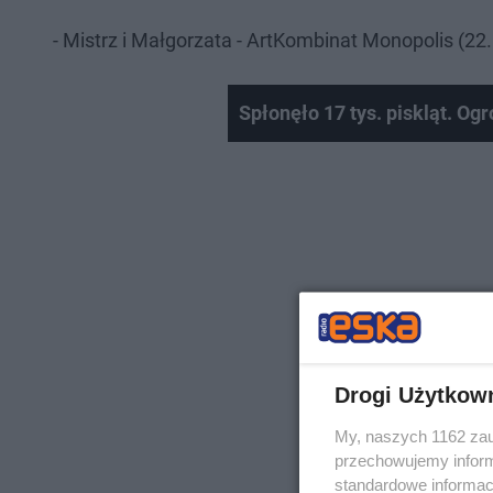
- Mistrz i Małgorzata - ArtKombinat Monopolis (22.
Spłonęło 17 tys. piskląt. O
Drogi Użytkow
My, naszych 1162 zau
przechowujemy informa
standardowe informac