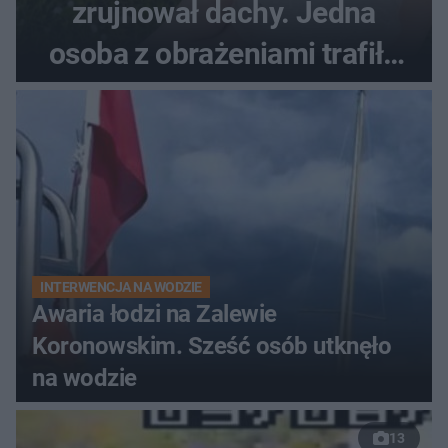
zrujnował dachy. Jedna
osoba z obrażeniami trafiła
do szpitala
INTERWENCJA NA WODZIE
Awaria łodzi na Zalewie
Koronowskim. Sześć osób utknęło
na wodzie
13