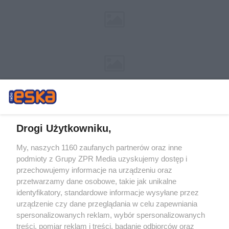
Drogi Użytkowniku,
My, naszych 1160 zaufanych partnerów oraz inne
Żaden utwór zamieszczony w serwisie nie może być powielany i
podmioty z Grupy ZPR Media uzyskujemy dostęp i
rozpowszechniany lub dalej rozpowszechniany w jakikolwiek sposób (w
tym także elektroniczny lub mechaniczny) na jakimkolwiek polu
przechowujemy informacje na urządzeniu oraz
eksploatacji w jakiejkolwiek formie, włącznie z umieszczaniem w Internecie
przetwarzamy dane osobowe, takie jak unikalne
bez pisemnej zgody właściciela praw. Jakiekolwiek użycie lub
wykorzystanie utworów w całości lub w części z naruszeniem prawa, tzn.
identyfikatory, standardowe informacje wysyłane przez
bez właściwej zgody, jest zabronione pod groźbą kary i może być ścigane
urządzenie czy dane przeglądania w celu zapewniania
prawnie.
spersonalizowanych reklam, wybór spersonalizowanych
treści, pomiar reklam i treści, badanie odbiorców oraz