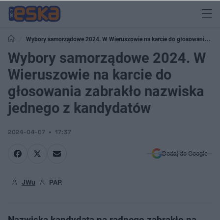
Wybory samorządowe 2024. W Wieruszowie na karcie do głosowania
zabrakło nazwiska jednego z kandydatów
Wybory samorządowe 2024. W
Wieruszowie na karcie do
głosowania zabrakło nazwiska
jednego z kandydatów
2024-04-07
17:37
Dodaj do Google
JWu
PAP.
Nazwiska kandydata na radnego zabrakło na