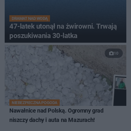
DRAMAT NAD WODĄ
47-latek utonął na żwirowni. Trwają
poszukiwania 30-latka
10
NIEBEZPIECZNA POGODA
Nawałnice nad Polską. Ogromny grad
niszczy dachy i auta na Mazurach!