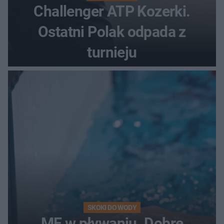
Challenger ATP Kozerki.
Ostatni Polak odpada z
turnieju
SKOKI DO WODY
ME w pływaniu. Dobre