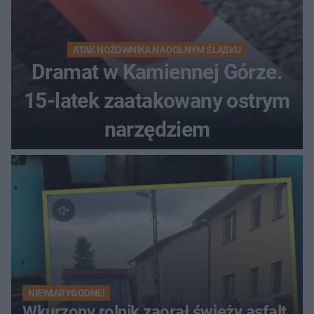
ATAK NOŻOWNIKA NA DOLNYM ŚLĄSKU
Dramat w Kamiennej Górze.
15-latek zaatakowany ostrym
narzędziem
NIEWIARYGODNE!
Wkurzony rolnik zaorał świeży asfalt