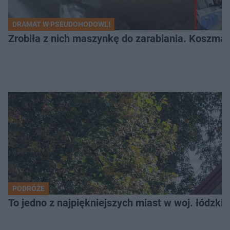
DRAMAT W PSEUDOHODOWLI
Zrobiła z nich maszynkę do zarabiania. Koszmar
PODRÓŻE
To jedno z najpiękniejszych miast w woj. łódzk