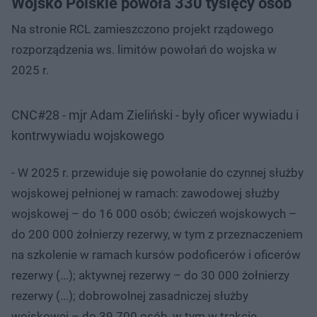
Wojsko Polskie powoła 330 tysięcy osób
Na stronie RCL zamieszczono projekt rządowego
rozporządzenia ws. limitów powołań do wojska w
2025 r.
CNC#28 - mjr Adam Zieliński - były oficer wywiadu i
kontrwywiadu wojskowego
- W 2025 r. przewiduje się powołanie do czynnej służby
wojskowej pełnionej w ramach: zawodowej służby
wojskowej – do 16 000 osób; ćwiczeń wojskowych –
do 200 000 żołnierzy rezerwy, w tym z przeznaczeniem
na szkolenie w ramach kursów podoficerów i oficerów
rezerwy (...); aktywnej rezerwy – do 30 000 żołnierzy
rezerwy (...); dobrowolnej zasadniczej służby
wojskowej – do 39 700 osób, w tym w trakcie