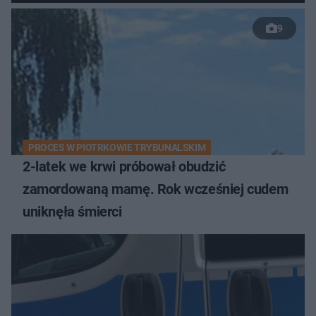
9
PROCES W PIOTRKOWIE TRYBUNALSKIM
2-latek we krwi próbował obudzić
zamordowaną mamę. Rok wcześniej cudem
uniknęła śmierci