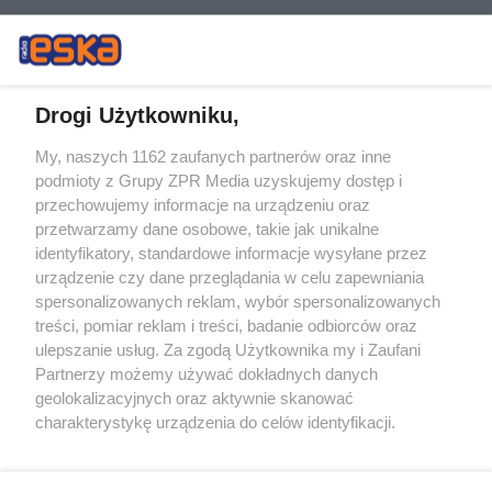
Drogi Użytkowniku,
My, naszych 1162 zaufanych partnerów oraz inne
Żaden utwór zamieszczony w serwisie nie może być powielany i
podmioty z Grupy ZPR Media uzyskujemy dostęp i
rozpowszechniany lub dalej rozpowszechniany w jakikolwiek sposób (w
tym także elektroniczny lub mechaniczny) na jakimkolwiek polu
przechowujemy informacje na urządzeniu oraz
eksploatacji w jakiejkolwiek formie, włącznie z umieszczaniem w
przetwarzamy dane osobowe, takie jak unikalne
Internecie bez pisemnej zgody właściciela praw. Jakiekolwiek użycie lub
identyfikatory, standardowe informacje wysyłane przez
wykorzystanie utworów w całości lub w części z naruszeniem prawa,
tzn. bez właściwej zgody, jest zabronione pod groźbą kary i może być
urządzenie czy dane przeglądania w celu zapewniania
ścigane prawnie.
spersonalizowanych reklam, wybór spersonalizowanych
treści, pomiar reklam i treści, badanie odbiorców oraz
ulepszanie usług. Za zgodą Użytkownika my i Zaufani
Partnerzy możemy używać dokładnych danych
geolokalizacyjnych oraz aktywnie skanować
charakterystykę urządzenia do celów identyfikacji.
Ponieważ cenimy Twoją prywatność, prosimy o zgodę na
O nas
korzystanie z tych technologii poprzez kliknięcie
Informacje prawne