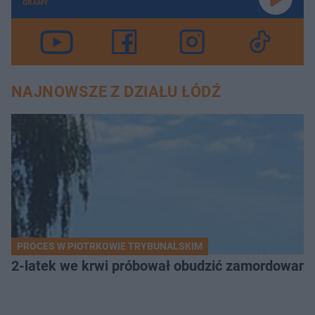
GRAMY
NAJNOWSZE Z DZIAŁU ŁÓDŹ
PROCES W PIOTRKOWIE TRYBUNALSKIM
2-latek we krwi próbował obudzić zamordowaną